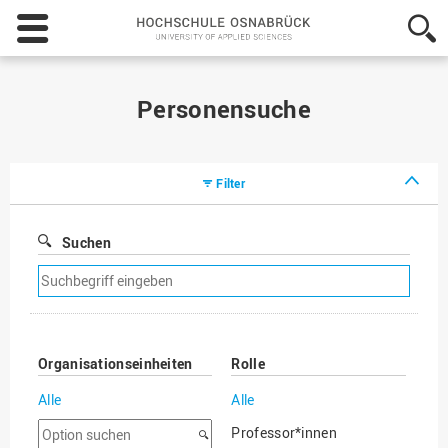
Hochschule
Osnabrück
-
University
of
Personensuche
Applied
Sciences
Filter
Suchen
Suchfilter
entfernen
Organisationseinheiten
Rolle
Alle
Alle
Option
Professor*innen