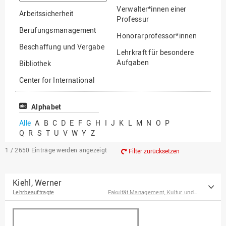
suchen
Verwalter*innen einer
Arbeitssicherheit
Professur
Berufungsmanagement
Honorarprofessor*innen
Beschaffung und Vergabe
Lehrkraft für besondere
Aufgaben
Bibliothek
Mitarbeiter*innen
Center for International
Mobility
Lehrbeauftragte
Center for International
Alphabet
Gastwissenschaftler*innen
Students
Alle
A
B
C
D
E
F
G
H
I
J
K
L
M
N
O
P
Professor*innen im
Q
R
S
T
U
V
W
Y
Z
Chancengerechtigkeit
Ruhestand
eLearning Competence
1 / 2650
Einträge werden angezeigt
Filter zurücksetzen
Center
EU-Büro
Kiehl, Werner
Lehrbeauftragte
Fakultät Management, Kultur und Technik
Fakultät
Agrarwissenschaften und
Landschaftsarchitektur