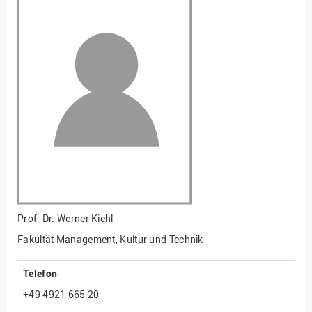
Fakultät
Ingenieurwissenschaften
und Informatik
Fakultät Management,
Kultur und Technik
Fakultät Wirtschafts- und
Sozialwissenschaften
Finanzen
Forschung, Kooperation,
Drittmittel
Gebäude und Technik
Gesellschaftliches
Prof. Dr.
Werner Kiehl
Engagement
Fakultät Management, Kultur und Technik
Gleichstellungsbüro
Telefon
Hochschulleitung
+49 4921 665 20
Hochschulplanung/-
strategie