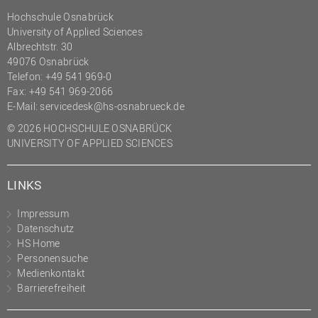
(PMO)
Hochschule Osnabrück
University of Applied Sciences
Prozessmanagement
Albrechtstr. 30
Recht
49076 Osnabrück
Telefon: +49 541 969-0
Science to Business GmbH
Fax: +49 541 969-2066
E-Mail:
servicedesk@hs-osnabrueck.de
Studierendensekretariat
© 2026 HOCHSCHULE OSNABRÜCK
Studium und Lehre
UNIVERSITY OF APPLIED SCIENCES
Transfer- und
Innovationsmanagement
LINKS
Impressum
Datenschutz
HS Home
Personensuche
Medienkontakt
Barrierefreiheit