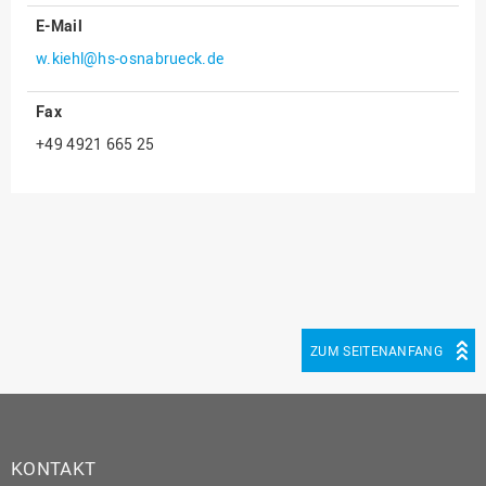
E-Mail
Innenrevision
w.kiehl@hs-osnabrueck.de
Institut für Musik
IT Service Center
Fax
Kommunikation und
+49 4921 665 25
Marketing
LearningCenter
Nachhaltigkeit
Personal
Personalentwicklung
Personalrat
ZUM SEITENANFANG
Präsidialbüro
Professional School
Projekte des Präsidiums
KONTAKT
Projektmanagement Office