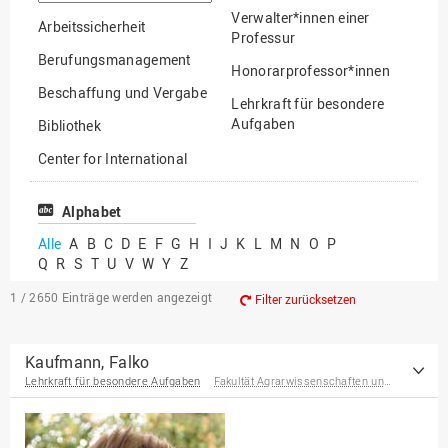
suchen
Verwalter*innen einer
Arbeitssicherheit
Professur
Berufungsmanagement
Honorarprofessor*innen
Beschaffung und Vergabe
Lehrkraft für besondere
Aufgaben
Bibliothek
Mitarbeiter*innen
Center for International
Mobility
Lehrbeauftragte
Center for International
Alphabet
Gastwissenschaftler*innen
Students
Alle
A
B
C
D
E
F
G
H
I
J
K
L
M
N
O
P
Professor*innen im
Q
R
S
T
U
V
W
Y
Z
Chancengerechtigkeit
Ruhestand
eLearning Competence
1 / 2650
Einträge werden angezeigt
Filter zurücksetzen
Center
EU-Büro
Kaufmann, Falko
Lehrkraft für besondere Aufgaben
Fakultät Agrarwissenschaften und Landschaftsarchitektur
Fakultät
Agrarwissenschaften und
Landschaftsarchitektur