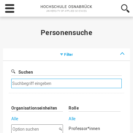
Hochschule
Osnabrück
-
University
of
Personensuche
Applied
Sciences
Filter
Suchen
Suchfilter
entfernen
Organisationseinheiten
Rolle
Alle
Alle
Option
Professor*innen