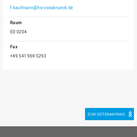
f.kaufmann@hs-osnabrueck.de
Innenrevision
Institut für Musik
Raum
IT Service Center
ED 0204
Kommunikation und
Marketing
Fax
+49 541 969 5293
LearningCenter
Nachhaltigkeit
Personal
Personalentwicklung
Personalrat
Präsidialbüro
ZUM SEITENANFANG
Professional School
Projekte des Präsidiums
Projektmanagement Office