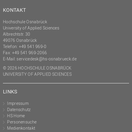
(PMO)
KONTAKT
Prozessmanagement
Hochschule Osnabrück
Recht
University of Applied Sciences
Albrechtstr. 30
Science to Business GmbH
49076 Osnabrück
Studierendensekretariat
Telefon: +49 541 969-0
Fax: +49 541 969-2066
Studium und Lehre
E-Mail:
servicedesk@hs-osnabrueck.de
Transfer- und
© 2026 HOCHSCHULE OSNABRÜCK
Innovationsmanagement
UNIVERSITY OF APPLIED SCIENCES
LINKS
Impressum
Datenschutz
HS Home
Personensuche
Medienkontakt