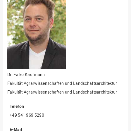
Fakultät
Ingenieurwissenschaften
und Informatik
Fakultät Management,
Kultur und Technik
Fakultät Wirtschafts- und
Sozialwissenschaften
Finanzen
Forschung, Kooperation,
Drittmittel
Dr.
Falko Kaufmann
Gebäude und Technik
Fakultät Agrarwissenschaften und Landschaftsarchitektur
Gesellschaftliches
Fakultät Agrarwissenschaften und Landschaftsarchitektur
Engagement
Gleichstellungsbüro
Telefon
Hochschulleitung
+49 541 969 5290
Hochschulplanung/-
E-Mail
strategie