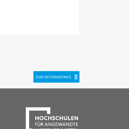
ZUM SEITENANFANG
be
cebook