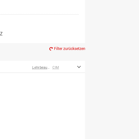
er*innen
m Ruhestand
Z
Filter zurücksetzen
Lehrbeauftragte
CIM