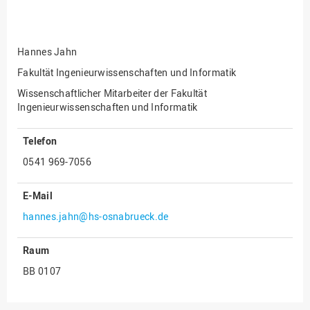
Fakultät
Ingenieurwissenschaften
und Informatik
Hannes Jahn
Fakultät Management,
Kultur und Technik
Fakultät Ingenieurwissenschaften und Informatik
Wissenschaftlicher Mitarbeiter der Fakultät
Fakultät Wirtschafts- und
Ingenieurwissenschaften und Informatik
Sozialwissenschaften
Finanzen
Telefon
Forschung, Kooperation,
0541 969-7056
Drittmittel
Gebäude und Technik
E-Mail
Gesellschaftliches
hannes.jahn@hs-osnabrueck.de
Engagement
Gleichstellungsbüro
Raum
BB 0107
Hochschulleitung
Hochschulplanung/-
strategie