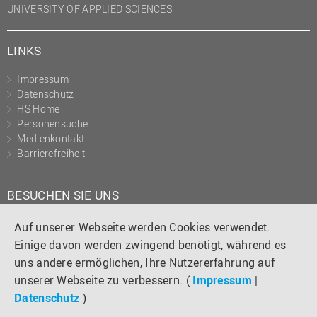
UNIVERSITY OF APPLIED SCIENCES
(PMO)
Prozessmanagement
LINKS
Recht
Impressum
Science to Business GmbH
Datenschutz
Studierendensekretariat
HS Home
Personensuche
Studium und Lehre
Medienkontakt
Barrierefreiheit
Transfer- und
Innovationsmanagement
BESUCHEN SIE UNS
Instagram
Tiktok
LinkedIn
YouTube
Facebook
Auf unserer Webseite werden Cookies verwendet.
Einige davon werden zwingend benötigt, während es
uns andere ermöglichen, Ihre Nutzererfahrung auf
unserer Webseite zu verbessern. (
Impressum
|
Datenschutz
)