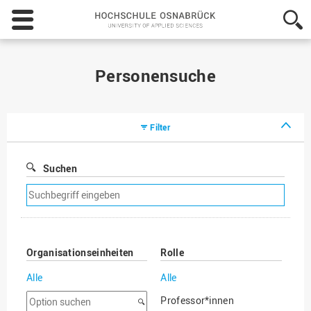
Hochschule
Osnabrück
-
University
of
Personensuche
Applied
Sciences
Filter
Suchen
Suchfilter
entfernen
Organisationseinheiten
Rolle
Alle
Alle
Option
Professor*innen