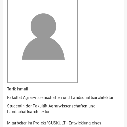
Fakultät
Ingenieurwissenschaften
und Informatik
Fakultät Management,
Kultur und Technik
Fakultät Wirtschafts- und
Sozialwissenschaften
Finanzen
Forschung, Kooperation,
Drittmittel
Gebäude und Technik
Gesellschaftliches
Tarik Ismail
Engagement
Fakultät Agrarwissenschaften und Landschaftsarchitektur
Gleichstellungsbüro
StudentIn der Fakultät Agrarwissenschaften und
Hochschulleitung
Landschaftsarchitektur
Hochschulplanung/-
Mitarbeiter im Projekt "SUSKULT - Entwicklung eines
strategie