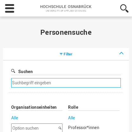
Hochschule
Osnabrück
-
University
of
Personensuche
Applied
Sciences
Filter
Suchen
Suchfilter
entfernen
Organisationseinheiten
Rolle
Alle
Alle
Option
Professor*innen