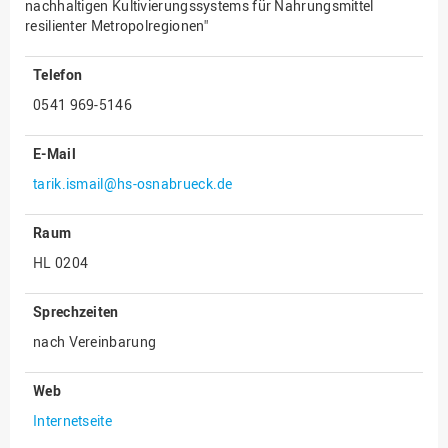
nachhaltigen Kultivierungssystems für Nahrungsmittel
resilienter Metropolregionen"
Innenrevision
Institut für Musik
Telefon
IT Service Center
0541 969-5146
Kommunikation und
Marketing
E-Mail
LearningCenter
tarik.ismail@hs-osnabrueck.de
Nachhaltigkeit
Raum
Personal
HL 0204
Personalentwicklung
Sprechzeiten
Personalrat
nach Vereinbarung
Präsidialbüro
Professional School
Web
Projekte des Präsidiums
Internetseite
Projektmanagement Office