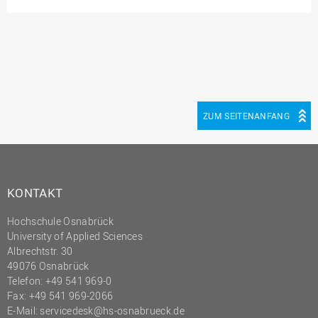
(PMO)
Prozessmanagement
Recht
Science to Business GmbH
Studierendensekretariat
ZUM SEITENANFANG
Studium und Lehre
Transfer- und
Innovationsmanagement
KONTAKT
Hochschule Osnabrück
University of Applied Sciences
Albrechtstr. 30
49076 Osnabrück
Telefon: +49 541 969-0
Fax: +49 541 969-2066
E-Mail:
servicedesk@hs-osnabrueck.de