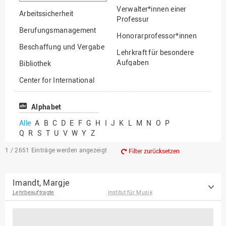
suchen
Verwalter*innen einer
Arbeitssicherheit
Professur
Berufungsmanagement
Honorarprofessor*innen
Beschaffung und Vergabe
Lehrkraft für besondere
Aufgaben
Bibliothek
Mitarbeiter*innen
Center for International
Mobility
Lehrbeauftragte
Center for International
Alphabet
Gastwissenschaftler*innen
Students
Alle
A
B
C
D
E
F
G
H
I
J
K
L
M
N
O
P
Professor*innen im
Q
R
S
T
U
V
W
Y
Z
Chancengerechtigkeit
Ruhestand
eLearning Competence
1 / 2651
Einträge werden angezeigt
Filter zurücksetzen
Center
EU-Büro
Imandt, Margje
Lehrbeauftragte
Institut für Musik
Fakultät
Agrarwissenschaften und
Landschaftsarchitektur