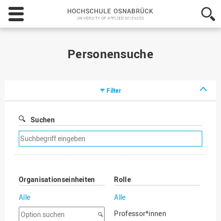
Hochschule
Osnabrück
-
University
of
Personensuche
Applied
Sciences
Filter
Suchen
Suchfilter
entfernen
Organisationseinheiten
Rolle
Alle
Alle
Option
Professor*innen