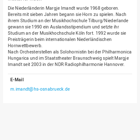
Die Niederländerin Margje Imandt wurde 1968 geboren.
Innenrevision
Bereits mit sieben Jahren begann sie Horn zu spielen. Nach
Institut für Musik
ihrem Studium an der Musikhochschule Tilburg/Niederlande
gewann sie 1990 ein Auslandsstipendium und setzte ihr
IT Service Center
Studium an der Musikhochschule Köln fort. 1992 wurde sie
Preisträgerin beim internationalen Niederländischen
Kommunikation und
Hornwettbewerb.
Marketing
Nach Orchesterstellen als Solohornistin bei der Philharmonica
LearningCenter
Hungarica und im Staatstheater Braunschweig spielt Margje
Imandt seit 2003 in der NDR Radiophilharmonie Hannover.
Nachhaltigkeit
Personal
E-Mail
Personalentwicklung
m.imandt@hs-osnabrueck.de
Personalrat
Präsidialbüro
Professional School
Projekte des Präsidiums
Projektmanagement Office