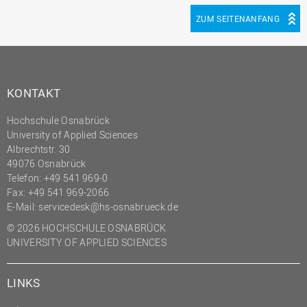
(PMO)
ZUM SEITENANFANG
Prozessmanagement
Recht
Science to Business GmbH
KONTAKT
Studierendensekretariat
Hochschule Osnabrück
Studium und Lehre
University of Applied Sciences
Transfer- und
Albrechtstr. 30
Innovationsmanagement
49076 Osnabrück
Telefon: +49 541 969-0
Fax: +49 541 969-2066
E-Mail:
servicedesk@hs-osnabrueck.de
© 2026 HOCHSCHULE OSNABRÜCK
UNIVERSITY OF APPLIED SCIENCES
LINKS