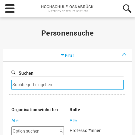
Hochschule
Osnabrück
-
University
of
Personensuche
Applied
Sciences
Filter
Suchen
Suchfilter
entfernen
Organisationseinheiten
Rolle
Alle
Alle
Option
Professor*innen