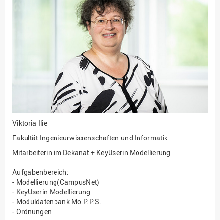
Fakultät
Ingenieurwissenschaften
und Informatik
Fakultät Management,
Kultur und Technik
Fakultät Wirtschafts- und
Sozialwissenschaften
Finanzen
Forschung, Kooperation,
Drittmittel
Viktoria Ilie
Gebäude und Technik
Fakultät Ingenieurwissenschaften und Informatik
Gesellschaftliches
Mitarbeiterin im Dekanat + KeyUserin Modellierung
Engagement
Aufgabenbereich:
Gleichstellungsbüro
- Modellierung(CampusNet)
- KeyUserin Modellierung
Hochschulleitung
- Moduldatenbank Mo.P.P.S.
Hochschulplanung/-
- Ordnungen
strategie