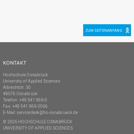
(PMO)
Prozessmanagement
Recht
ZUM SEITENANFANG
Science to Business GmbH
Studierendensekretariat
Studium und Lehre
KONTAKT
Transfer- und
Innovationsmanagement
Hochschule Osnabrück
University of Applied Sciences
Albrechtstr. 30
49076 Osnabrück
Telefon: +49 541 969-0
Fax: +49 541 969-2066
E-Mail:
servicedesk@hs-osnabrueck.de
© 2026 HOCHSCHULE OSNABRÜCK
UNIVERSITY OF APPLIED SCIENCES