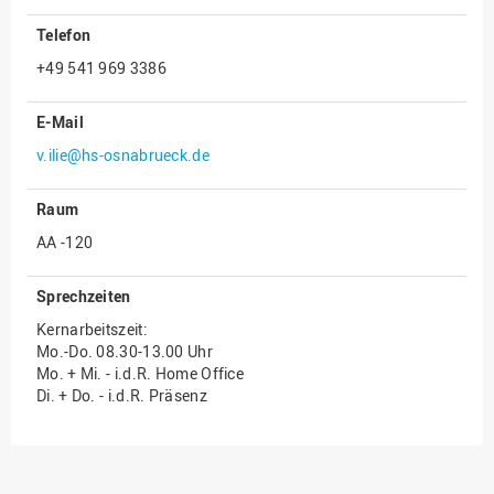
Innenrevision
Telefon
+49 541 969 3386
Institut für Musik
IT Service Center
E-Mail
Kommunikation und
v.ilie@hs-osnabrueck.de
Marketing
LearningCenter
Raum
Nachhaltigkeit
AA -120
Personal
Sprechzeiten
Personalentwicklung
Kernarbeitszeit:
Personalrat
Mo.-Do. 08.30-13.00 Uhr
Mo. + Mi. - i.d.R. Home Office
Präsidialbüro
Di. + Do. - i.d.R. Präsenz
Professional School
Projekte des Präsidiums
Projektmanagement Office