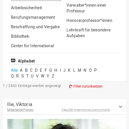
suchen
Verwalter*innen einer
Arbeitssicherheit
Professur
Berufungsmanagement
Honorarprofessor*innen
Beschaffung und Vergabe
Lehrkraft für besondere
Aufgaben
Bibliothek
Mitarbeiter*innen
Center for International
Mobility
Lehrbeauftragte
Center for International
Alphabet
Gastwissenschaftler*innen
Students
Alle
A
B
C
D
E
F
G
H
I
J
K
L
M
N
O
P
Professor*innen im
Q
R
S
T
U
V
W
Y
Z
Chancengerechtigkeit
Ruhestand
eLearning Competence
1 / 2650
Einträge werden angezeigt
Filter zurücksetzen
Center
EU-Büro
Ilie, Viktoria
Mitarbeiter*innen
Fakultät Ingenieurwissenschaften und Informatik
Fakultät
Agrarwissenschaften und
Landschaftsarchitektur