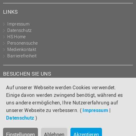
LINKS
Impressum
Datenschutz
HS Home
Personensuche
Medienkontakt
Barrierefreiheit
BESUCHEN SIE UNS
Instagram
Tiktok
LinkedIn
YouTube
Facebook
Auf unserer Webseite werden Cookies verwendet.
Einige davon werden zwingend benötigt, während es
uns andere ermöglichen, Ihre Nutzererfahrung auf
unserer Webseite zu verbessern. (
Impressum
|
Datenschutz
)
Einstellungen
Ablehnen
Akzeptieren