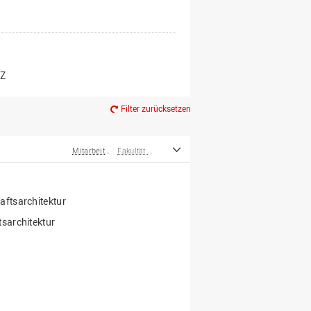
er*innen
m Ruhestand
Z
Filter zurücksetzen
Mitarbeiter*innen
Fakultät Agrarwissenschaften und Landschaftsarchitektur
ftsarchitektur
sarchitektur