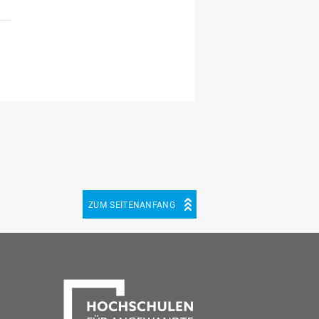
ZUM SEITENANFANG
be
cebook