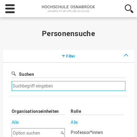
Hochschule
Osnabrück
-
University
of
Personensuche
Applied
Sciences
Filter
Suchen
Suchfilter
entfernen
Organisationseinheiten
Rolle
Alle
Alle
Option
Professor*innen