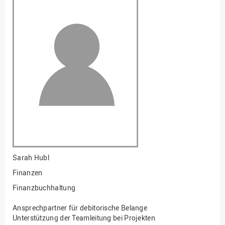
Fakultät
Ingenieurwissenschaften
und Informatik
Fakultät Management,
Kultur und Technik
Fakultät Wirtschafts- und
Sozialwissenschaften
Finanzen
Forschung, Kooperation,
Drittmittel
Gebäude und Technik
Gesellschaftliches
Sarah Hubl
Engagement
Finanzen
Gleichstellungsbüro
Finanzbuchhaltung
Hochschulleitung
Ansprechpartner für debitorische Belange
Hochschulplanung/-
Unterstützung der Teamleitung bei Projekten
strategie