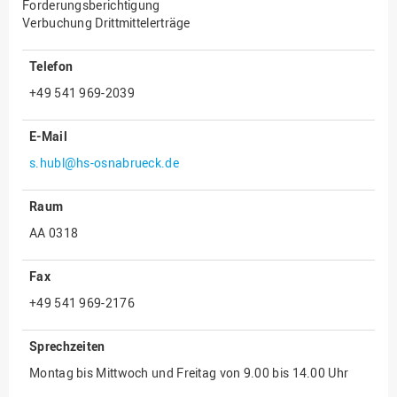
Forderungsberichtigung
Verbuchung Drittmittelerträge
Innenrevision
Institut für Musik
Telefon
IT Service Center
+49 541 969-2039
Kommunikation und
Marketing
E-Mail
LearningCenter
s.hubl@hs-osnabrueck.de
Nachhaltigkeit
Raum
Personal
AA 0318
Personalentwicklung
Fax
Personalrat
+49 541 969-2176
Präsidialbüro
Professional School
Sprechzeiten
Projekte des Präsidiums
Montag bis Mittwoch und Freitag von 9.00 bis 14.00 Uhr
Projektmanagement Office