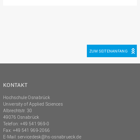
(PMO)
Prozessmanagement
Recht
Science to Business GmbH
Studierendensekretariat
ZUM SEITENANFANG
Studium und Lehre
Transfer- und
Innovationsmanagement
KONTAKT
Hochschule Osnabrück
University of Applied Sciences
Albrechtstr. 30
49076 Osnabrück
Telefon: +49 541 969-0
Fax: +49 541 969-2066
E-Mail:
servicedesk@hs-osnabrueck.de