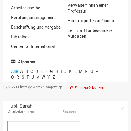
suchen
Verwalter*innen einer
Arbeitssicherheit
Professur
Berufungsmanagement
Honorarprofessor*innen
Beschaffung und Vergabe
Lehrkraft für besondere
Aufgaben
Bibliothek
Mitarbeiter*innen
Center for International
Mobility
Lehrbeauftragte
Center for International
Alphabet
Gastwissenschaftler*innen
Students
Alle
A
B
C
D
E
F
G
H
I
J
K
L
M
N
O
P
Professor*innen im
Q
R
S
T
U
V
W
Y
Z
Chancengerechtigkeit
Ruhestand
eLearning Competence
1 / 2650
Einträge werden angezeigt
Filter zurücksetzen
Center
EU-Büro
Hubl, Sarah
Mitarbeiter*innen
Finanzen
Fakultät
Agrarwissenschaften und
Landschaftsarchitektur