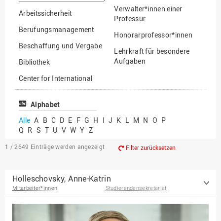
suchen
Verwalter*innen einer
Arbeitssicherheit
Professur
Berufungsmanagement
Honorarprofessor*innen
Beschaffung und Vergabe
Lehrkraft für besondere
Aufgaben
Bibliothek
Mitarbeiter*innen
Center for International
Mobility
Lehrbeauftragte
Center for International
Alphabet
Gastwissenschaftler*innen
Students
Alle
A
B
C
D
E
F
G
H
I
J
K
L
M
N
O
P
Professor*innen im
Q
R
S
T
U
V
W
Y
Z
Chancengerechtigkeit
Ruhestand
eLearning Competence
1 / 2649
Einträge werden angezeigt
Filter zurücksetzen
Center
EU-Büro
Holleschovsky, Anne-Katrin
Mitarbeiter*innen
Studierendensekretariat
Fakultät
Agrarwissenschaften und
Landschaftsarchitektur