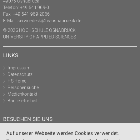
49076 Osnabrück
Telefon: +49 541 969-0
Fax: +49 541 969-2066
E-Mail:
servicedesk@hs-osnabrueck.de
© 2026 HOCHSCHULE OSNABRÜCK
UNIVERSITY OF APPLIED SCIENCES
LINKS
Impressum
Datenschutz
HS Home
Personensuche
Medienkontakt
Barrierefreiheit
BESUCHEN SIE UNS
Instagram
Tiktok
LinkedIn
YouTube
Facebook
Auf unserer Webseite werden Cookies verwendet.