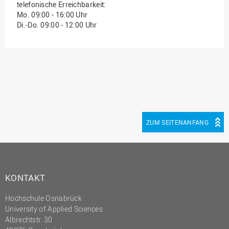
telefonische Erreichbarkeit:
(PMO)
Mo. 09:00 - 16:00 Uhr
Di.-Do. 09:00 - 12:00 Uhr
Prozessmanagement
Recht
Science to Business GmbH
Studierendensekretariat
Studium und Lehre
Transfer- und
Innovationsmanagement
ZUM SEITENANFANG
KONTAKT
Hochschule Osnabrück
University of Applied Sciences
Albrechtstr. 30