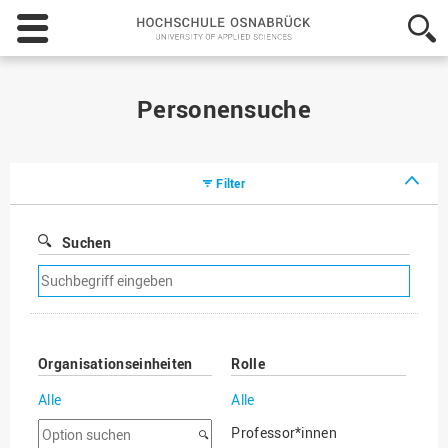
Hochschule
Osnabrück
-
University
of
Personensuche
Applied
Sciences
Filter
Suchen
Suchfilter
entfernen
Organisationseinheiten
Rolle
Alle
Alle
Option
Professor*innen