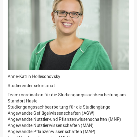
Fakultät
Ingenieurwissenschaften
und Informatik
Fakultät Management,
Kultur und Technik
Fakultät Wirtschafts- und
Sozialwissenschaften
Finanzen
Forschung, Kooperation,
Drittmittel
Anne-Katrin Holleschovsky
Gebäude und Technik
Studierendensekretariat
Gesellschaftliches
Teamkoordination für die Studiengangssachbearbeitung am
Engagement
Standort Haste
Studiengangssachbearbeitung für die Studiengänge
Gleichstellungsbüro
Angewandte Geflügelwissenschaften (AGW)
Angewandte Nutztier-und Pflanzenwissenschaften (MNP)
Hochschulleitung
Angewandte Nutztierwissenschaften (MAN)
Hochschulplanung/-
Angewandte Pflanzenwissenschaften (MAP)
strategie