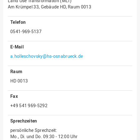
Land Use Transformation (MLT)
Am Krümpel 33, Gebäude HD, Raum 0013
Innenrevision
Institut für Musik
Telefon
IT Service Center
0541-969-5137
Kommunikation und
Marketing
E-Mail
a.holleschovsky@hs-osnabrueck.de
LearningCenter
Nachhaltigkeit
Raum
Personal
HD 0013
Personalentwicklung
Fax
Personalrat
+49 541 969-5292
Präsidialbüro
Professional School
Sprechzeiten
Projekte des Präsidiums
persönliche Sprechzeit:
Mo., Di. und Do. 09:30 - 12:00 Uhr
Projektmanagement Office