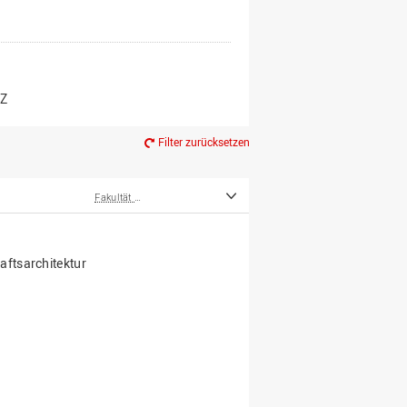
er*innen
m Ruhestand
Z
Filter zurücksetzen
Fakultät Agrarwissenschaften und Landschaftsarchitektur
ftsarchitektur