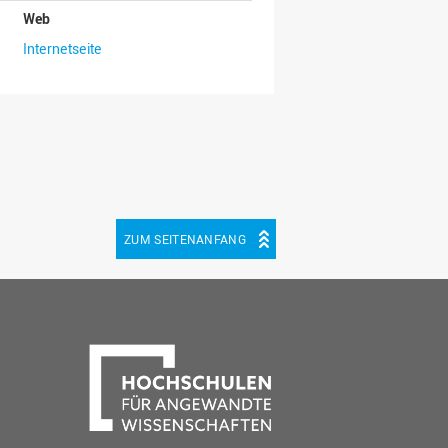
Web
Internetseite
ZUM SEITENANFANG
be
cebook