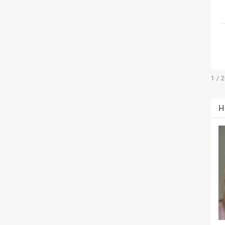
1 / 
H