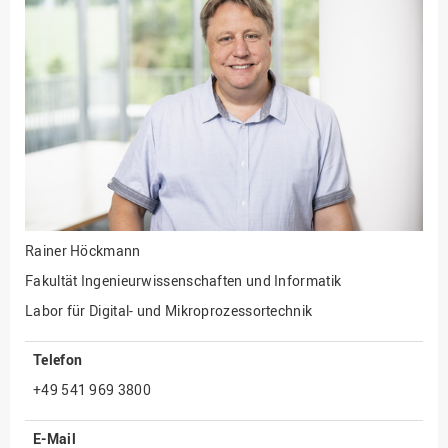
Fakultät
Ingenieurwissenschaften
und Informatik
Fakultät Management,
Kultur und Technik
Fakultät Wirtschafts- und
Sozialwissenschaften
Finanzen
Forschung, Kooperation,
Drittmittel
Rainer Höckmann
Gebäude und Technik
Fakultät Ingenieurwissenschaften und Informatik
Gesellschaftliches
Labor für Digital- und Mikroprozessortechnik
Engagement
Telefon
Gleichstellungsbüro
+49 541 969 3800
Hochschulleitung
Hochschulplanung/-
E-Mail
strategie