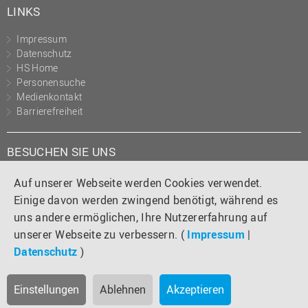
LINKS
Impressum
Datenschutz
HS Home
Personensuche
Medienkontakt
Barrierefreiheit
BESUCHEN SIE UNS
Instagram
Tiktok
LinkedIn
YouTube
Facebook
Auf unserer Webseite werden Cookies verwendet.
Einige davon werden zwingend benötigt, während es
uns andere ermöglichen, Ihre Nutzererfahrung auf
unserer Webseite zu verbessern. (
Impressum
|
Datenschutz
)
Einstellungen
Ablehnen
Akzeptieren