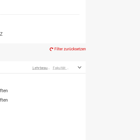
er*innen
m Ruhestand
Z
Filter zurücksetzen
Lehrbeauftragte
Fakultät Wirtschafts- und Sozialwissenschaften
ften
ften