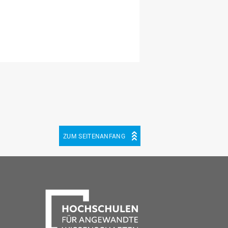
ZUM SEITENANFANG
be
cebook