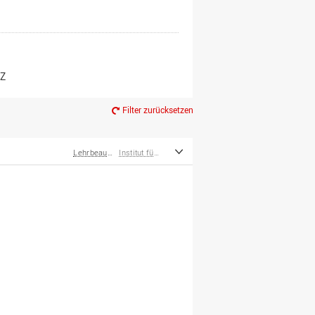
er*innen
m Ruhestand
Z
Filter zurücksetzen
Lehrbeauftragte
Institut für Musik