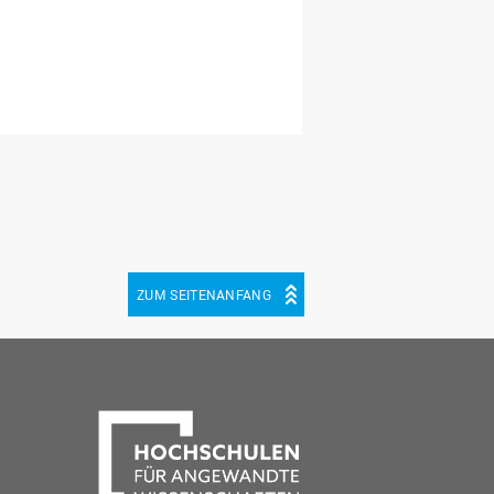
ZUM SEITENANFANG
be
cebook