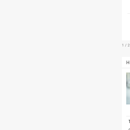
1 / 
H