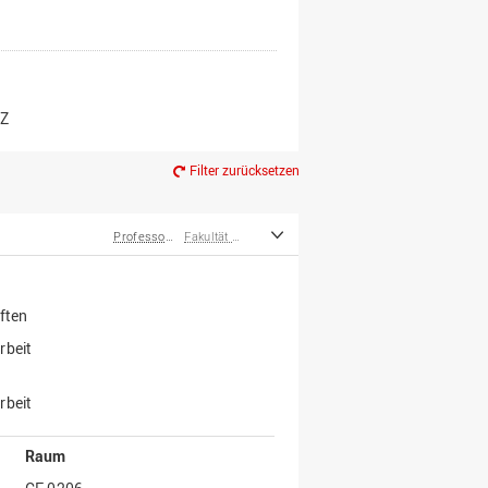
er*innen
m Ruhestand
Z
Filter zurücksetzen
Professor*innen
Fakultät Wirtschafts- und Sozialwissenschaften
ften
rbeit
rbeit
Raum