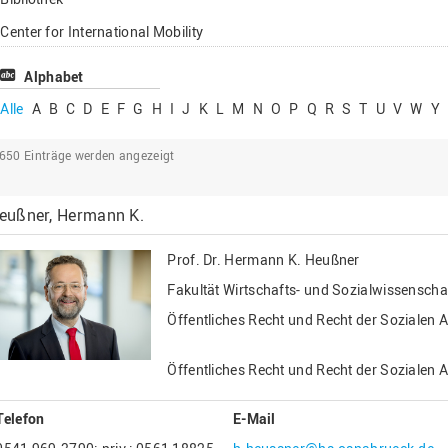
Lehrbeauftragte
Center for International Mobility
Gastwissenschaftl
Center for International Students
Alphabet
Professor*innen i
Chancengerechtigkeit
Alle
A
B
C
D
E
F
G
H
I
J
K
L
M
N
O
P
Q
R
S
T
U
V
W
Y
eLearning Competence Center
2650
Einträge werden angezeigt
EU-Büro
Fakultät Agrarwissenschaften und
eußner, Hermann K.
Landschaftsarchitektur
Fakultät Ingenieurwissenschaften und
Prof. Dr.
Hermann K. Heußner
Informatik
Fakultät Wirtschafts- und Sozialwissenscha
Fakultät Management, Kultur und Technik
Öffentliches Recht und Recht der Sozialen A
Fakultät Wirtschafts- und Sozialwissenschaften
Finanzen
Öffentliches Recht und Recht der Sozialen A
Forschung, Kooperation, Drittmittel
Telefon
E-Mail
Gebäude und Technik