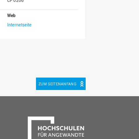
CF 0206
Web
Internetseite
ZUM SEITENANFANG
be
cebook