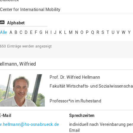
Lehrbeauftragte
Center for International Mobility
Gastwissenschaftl
Center for International Students
Alphabet
Professor*innen i
Chancengerechtigkeit
Alle
A
B
C
D
E
F
G
H
I
J
K
L
M
N
O
P
Q
R
S
T
U
V
W
Y
eLearning Competence Center
2650
Einträge werden angezeigt
EU-Büro
Fakultät Agrarwissenschaften und
ellmann, Wilfried
Landschaftsarchitektur
Fakultät Ingenieurwissenschaften und
Prof. Dr.
Wilfried Hellmann
Informatik
Fakultät Wirtschafts- und Sozialwissenscha
Fakultät Management, Kultur und Technik
Fakultät Wirtschafts- und Sozialwissenschaften
Professor*in im Ruhestand
Finanzen
E-Mail
Sprechzeiten
Forschung, Kooperation, Drittmittel
w.hellmann@hs-osnabrueck.de
individuell nach Vereinbarung per
Gebäude und Technik
Email