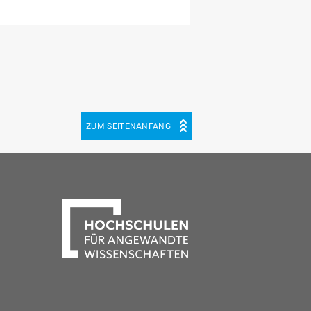
ZUM SEITENANFANG
be
cebook