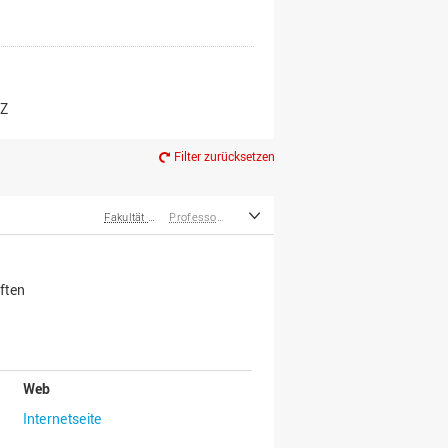
er*innen
m Ruhestand
Z
Filter zurücksetzen
Fakultät Wirtschafts- und Sozialwissenschaften
Professor*innen im Ruhestand
ften
Web
Internetseite