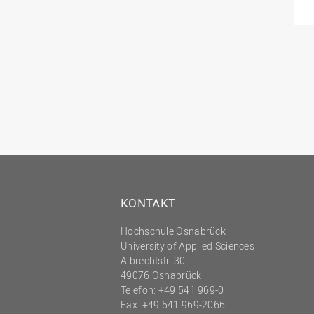
KONTAKT
Hochschule Osnabrück
University of Applied Sciences
Albrechtstr. 30
49076 Osnabrück
Telefon: +49 541 969-0
Fax: +49 541 969-2066