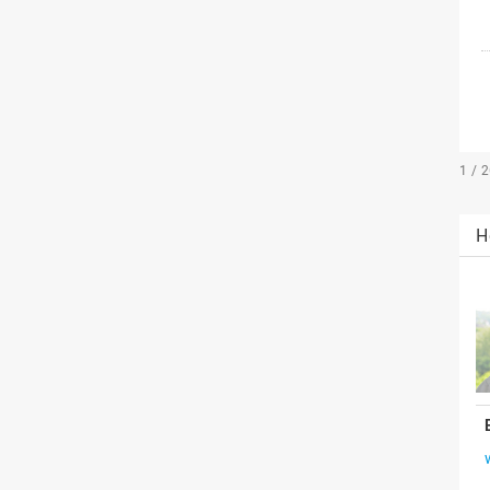
1 / 
H