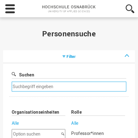
Hochschule
Osnabrück
-
University
of
Personensuche
Applied
Sciences
Filter
Suchen
Suchfilter
entfernen
Organisationseinheiten
Rolle
Alle
Alle
Option
Professor*innen