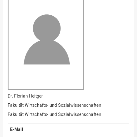
Fakultät
Ingenieurwissenschaften
und Informatik
Fakultät Management,
Kultur und Technik
Fakultät Wirtschafts- und
Sozialwissenschaften
Finanzen
Forschung, Kooperation,
Drittmittel
Gebäude und Technik
Gesellschaftliches
Dr.
Florian Heitger
Engagement
Fakultät Wirtschafts- und Sozialwissenschaften
Gleichstellungsbüro
Fakultät Wirtschafts- und Sozialwissenschaften
Hochschulleitung
E-Mail
Hochschulplanung/-
strategie