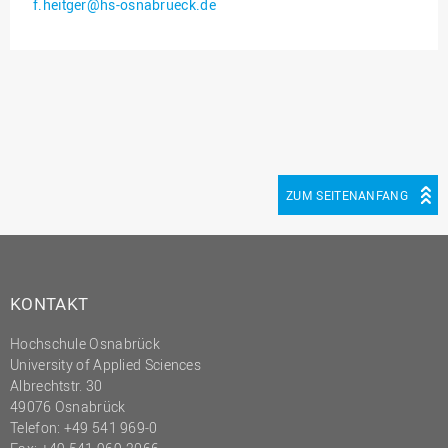
f.heitger@hs-osnabrueck.de
Innenrevision
Institut für Musik
IT Service Center
Kommunikation und
Marketing
LearningCenter
ZUM SEITENANFANG
Nachhaltigkeit
Personal
Personalentwicklung
KONTAKT
Personalrat
Hochschule Osnabrück
Präsidialbüro
University of Applied Sciences
Professional School
Albrechtstr. 30
49076 Osnabrück
Projekte des Präsidiums
Telefon: +49 541 969-0
Projektmanagement Office