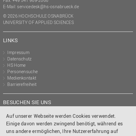
Fax: +49 541 969-2066
(PMO)
E-Mail:
servicedesk@hs-osnabrueck.de
Prozessmanagement
© 2026 HOCHSCHULE OSNABRÜCK
UNIVERSITY OF APPLIED SCIENCES
Recht
Science to Business GmbH
LINKS
Studierendensekretariat
Impressum
Studium und Lehre
Datenschutz
HS Home
Transfer- und
Personensuche
Innovationsmanagement
Medienkontakt
Barrierefreiheit
BESUCHEN SIE UNS
Instagram
Tiktok
LinkedIn
YouTube
Facebook
Auf unserer Webseite werden Cookies verwendet.
Einige davon werden zwingend benötigt, während es
uns andere ermöglichen, Ihre Nutzererfahrung auf