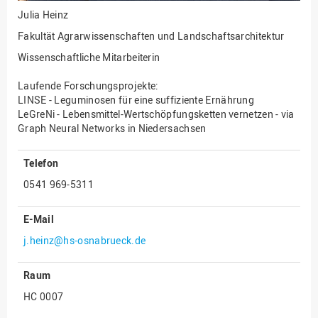
Julia Heinz
Innenrevision
Fakultät Agrarwissenschaften und Landschaftsarchitektur
Institut für Musik
Wissenschaftliche Mitarbeiterin
IT Service Center
Laufende Forschungsprojekte:
Kommunikation und
LINSE - Leguminosen für eine suffiziente Ernährung
Marketing
LeGreNi - Lebensmittel-Wertschöpfungsketten vernetzen - via
Graph Neural Networks in Niedersachsen
LearningCenter
Nachhaltigkeit
Telefon
Personal
0541 969-5311
Personalentwicklung
E-Mail
Personalrat
j.heinz@hs-osnabrueck.de
Präsidialbüro
Professional School
Raum
Projekte des Präsidiums
HC 0007
Projektmanagement Office