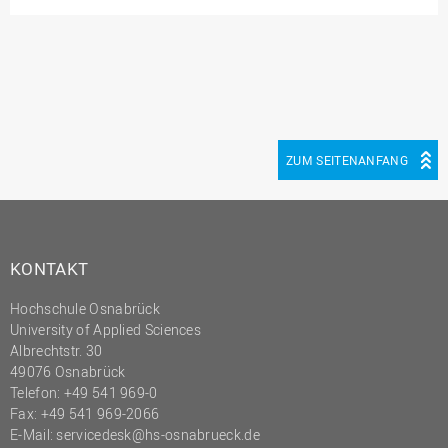
(PMO)
Prozessmanagement
Recht
Science to Business GmbH
Studierendensekretariat
ZUM SEITENANFANG
Studium und Lehre
Transfer- und
Innovationsmanagement
KONTAKT
Hochschule Osnabrück
University of Applied Sciences
Albrechtstr. 30
49076 Osnabrück
Telefon: +49 541 969-0
Fax: +49 541 969-2066
E-Mail:
servicedesk@hs-osnabrueck.de