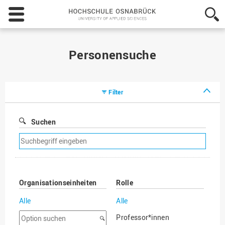
Hochschule
Osnabrück
-
University
of
Personensuche
Applied
Sciences
Filter
Suchen
Suchfilter
entfernen
Organisationseinheiten
Rolle
Alle
Alle
Option
Professor*innen