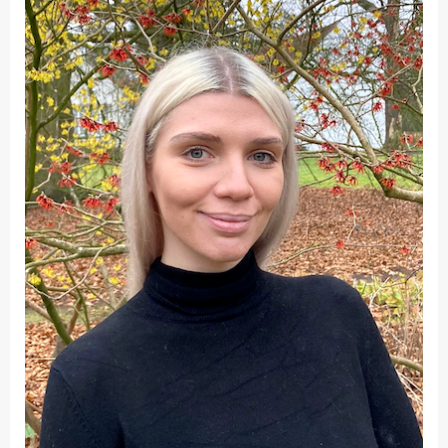
Fakultät
Ingenieurwissenschaften
und Informatik
Fakultät Management,
Kultur und Technik
Fakultät Wirtschafts- und
Sozialwissenschaften
Finanzen
Forschung, Kooperation,
Drittmittel
Gebäude und Technik
Gesellschaftliches
Engagement
Gleichstellungsbüro
Hochschulleitung
Hochschulplanung/-
strategie