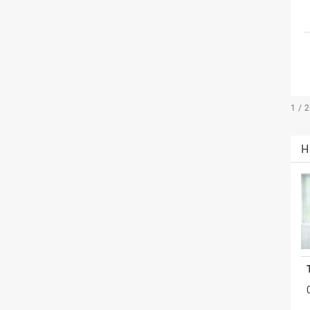
1 / 
H