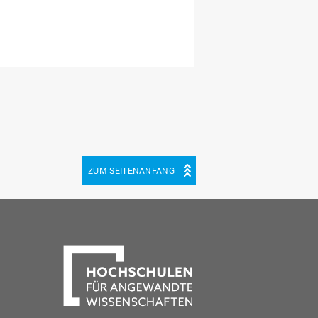
ZUM SEITENANFANG
be
cebook