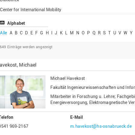
Lehrbeauftragte
Center for International Mobility
Gastwissenschaftl
Center for International Students
Alphabet
Professor*innen i
Chancengerechtigkeit
Alle
A
B
C
D
E
F
G
H
I
J
K
L
M
N
O
P
Q
R
S
T
U
V
W
Y
eLearning Competence Center
2649
Einträge werden angezeigt
EU-Büro
Fakultät Agrarwissenschaften und
avekost, Michael
Landschaftsarchitektur
Fakultät Ingenieurwissenschaften und
Michael Havekost
Informatik
Fakultät Ingenieurwissenschaften und Info
Fakultät Management, Kultur und Technik
Mitarbeiter in Forschung u. Lehre; Fachgeb
Fakultät Wirtschafts- und Sozialwissenschaften
Energieversorgung, Elektromagnetische Vert
Finanzen
Telefon
E-Mail
Forschung, Kooperation, Drittmittel
0541 969-2167
m.havekost@hs-osnabrueck.de
Gebäude und Technik