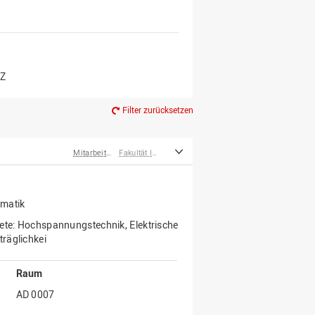
er*innen
m Ruhestand
Z
Filter zurücksetzen
Mitarbeiter*innen
Fakultät Ingenieurwissenschaften und Informatik
rmatik
iete: Hochspannungstechnik, Elektrische
räglichkei
Raum
AD 0007