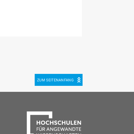
ZUM SEITENANFANG
be
cebook