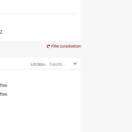
er*innen
m Ruhestand
Z
Filter zurücksetzen
Lehrbeauftragte
Fakultät Wirtschafts- und Sozialwissenschaften
ften
ften