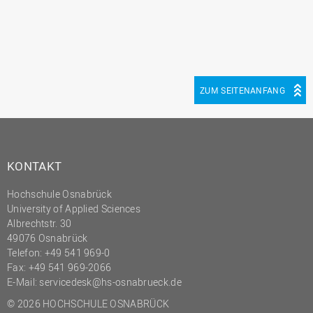
(PMO)
Prozessmanagement
Recht
Science to Business GmbH
ZUM SEITENANFANG
Studierendensekretariat
Studium und Lehre
Transfer- und
KONTAKT
Innovationsmanagement
Hochschule Osnabrück
University of Applied Sciences
Albrechtstr. 30
49076 Osnabrück
Telefon: +49 541 969-0
Fax: +49 541 969-2066
E-Mail:
servicedesk@hs-osnabrueck.de
© 2026 HOCHSCHULE OSNABRÜCK