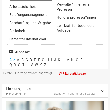
suchen
Verwalter*innen einer
Arbeitssicherheit
Professur
Berufungsmanagement
Honorarprofessor*innen
Beschaffung und Vergabe
Lehrkraft für besondere
Aufgaben
Bibliothek
Mitarbeiter*innen
Center for International
Mobility
Lehrbeauftragte
Center for International
Alphabet
Gastwissenschaftler*innen
Students
Alle
A
B
C
D
E
F
G
H
I
J
K
L
M
N
O
P
Professor*innen im
Q
R
S
T
U
V
W
Y
Z
Chancengerechtigkeit
Ruhestand
eLearning Competence
1 / 2650
Einträge werden angezeigt
Filter zurücksetzen
Center
EU-Büro
Hansen, Hilke
Professor*innen
Fakultät Wirtschafts- und Sozialwissenschaften
Fakultät
Agrarwissenschaften und
Landschaftsarchitektur