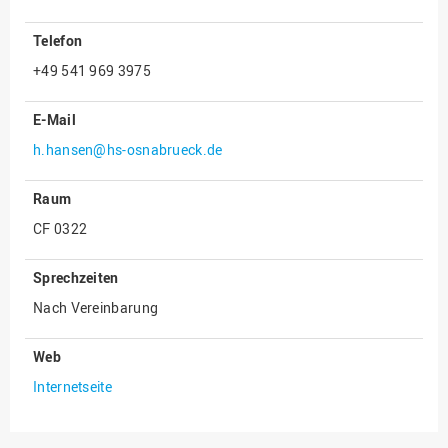
Innenrevision
Telefon
Institut für Musik
+49 541 969 3975
IT Service Center
E-Mail
Kommunikation und
Marketing
h.hansen@hs-osnabrueck.de
LearningCenter
Raum
Nachhaltigkeit
CF 0322
Personal
Sprechzeiten
Personalentwicklung
Nach Vereinbarung
Personalrat
Präsidialbüro
Web
Professional School
Internetseite
Projekte des Präsidiums
Projektmanagement Office