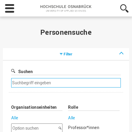
Hochschule
Osnabrück
-
University
of
Personensuche
Applied
Sciences
Filter
Suchen
Suchfilter
entfernen
Organisationseinheiten
Rolle
Alle
Alle
Option
Professor*innen