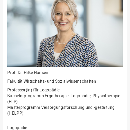
Fakultät
Ingenieurwissenschaften
und Informatik
Fakultät Management,
Kultur und Technik
Fakultät Wirtschafts- und
Sozialwissenschaften
Finanzen
Forschung, Kooperation,
Drittmittel
Prof. Dr.
Hilke Hansen
Gebäude und Technik
Fakultät Wirtschafts- und Sozialwissenschaften
Gesellschaftliches
Professor(in) für Logopädie
Engagement
Bachelorprogramm Ergotherapie, Logopädie, Physiotherapie
(ELP)
Gleichstellungsbüro
Masterprogramm Versorgungsforschung und -gestaltung
(HELPP)
Hochschulleitung
Hochschulplanung/-
Logopädie
strategie