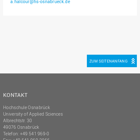
a.halcour@hs-osnabrueck.de
Innenrevision
Institut für Musik
IT Service Center
Kommunikation und
Marketing
LearningCenter
ZUM SEITENANFANG
Nachhaltigkeit
Personal
Personalentwicklung
KONTAKT
Personalrat
Hochschule Osnabrück
Präsidialbüro
University of Applied Sciences
Professional School
Albrechtstr. 30
49076 Osnabrück
Projekte des Präsidiums
Telefon: +49 541 969-0
Projektmanagement Office