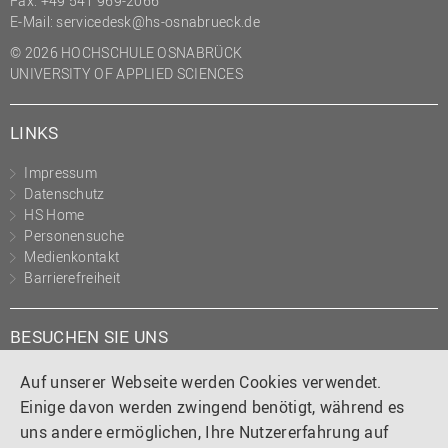
Fax: +49 541 969-2066
(PMO)
E-Mail:
servicedesk@hs-osnabrueck.de
Prozessmanagement
© 2026 HOCHSCHULE OSNABRÜCK
UNIVERSITY OF APPLIED SCIENCES
Recht
Science to Business GmbH
LINKS
Studierendensekretariat
Impressum
Studium und Lehre
Datenschutz
HS Home
Transfer- und
Personensuche
Innovationsmanagement
Medienkontakt
Barrierefreiheit
BESUCHEN SIE UNS
Instagram
Tiktok
LinkedIn
YouTube
Facebook
Auf unserer Webseite werden Cookies verwendet.
Einige davon werden zwingend benötigt, während es
uns andere ermöglichen, Ihre Nutzererfahrung auf