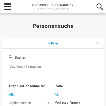
Hochschule
Osnabrück
-
University
of
Personensuche
Applied
Sciences
Filter
Suchen
Suchfilter
entfernen
Organisationseinheiten
Rolle
Alle
Alle
Option
Professor*innen