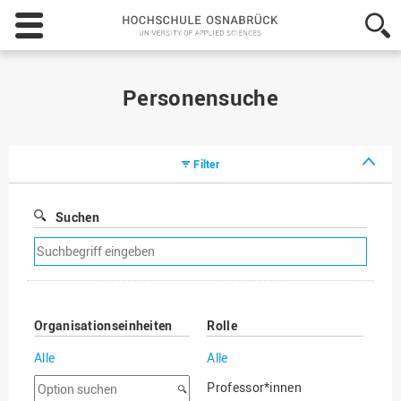
Hochschule
Osnabrück
-
University
of
Personensuche
Applied
Sciences
Filter
Suchen
Suchfilter
entfernen
Organisationseinheiten
Rolle
Alle
Alle
Option
Professor*innen