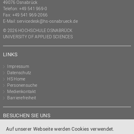
49076 Osnabrück
(PMO)
Telefon: +49 541 969-0
Fax: +49 541 969-2066
Prozessmanagement
E-Mail:
servicedesk@hs-osnabrueck.de
Recht
© 2026 HOCHSCHULE OSNABRÜCK
Science to Business GmbH
UNIVERSITY OF APPLIED SCIENCES
Studierendensekretariat
LINKS
Studium und Lehre
Transfer- und
Impressum
Innovationsmanagement
Datenschutz
HS Home
Personensuche
Medienkontakt
Barrierefreiheit
BESUCHEN SIE UNS
Instagram
Tiktok
LinkedIn
YouTube
Facebook
Auf unserer Webseite werden Cookies verwendet.