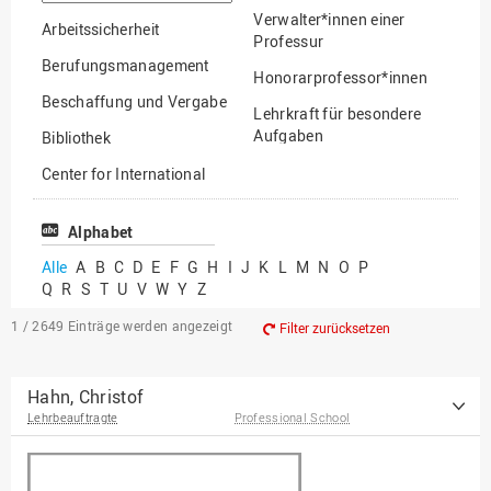
suchen
Verwalter*innen einer
Arbeitssicherheit
Professur
Berufungsmanagement
Honorarprofessor*innen
Beschaffung und Vergabe
Lehrkraft für besondere
Aufgaben
Bibliothek
Mitarbeiter*innen
Center for International
Mobility
Lehrbeauftragte
Center for International
Alphabet
Gastwissenschaftler*innen
Students
Alle
A
B
C
D
E
F
G
H
I
J
K
L
M
N
O
P
Professor*innen im
Q
R
S
T
U
V
W
Y
Z
Chancengerechtigkeit
Ruhestand
eLearning Competence
1 / 2649
Einträge werden angezeigt
Filter zurücksetzen
Center
EU-Büro
Hahn, Christof
Lehrbeauftragte
Professional School
Fakultät
Agrarwissenschaften und
Landschaftsarchitektur