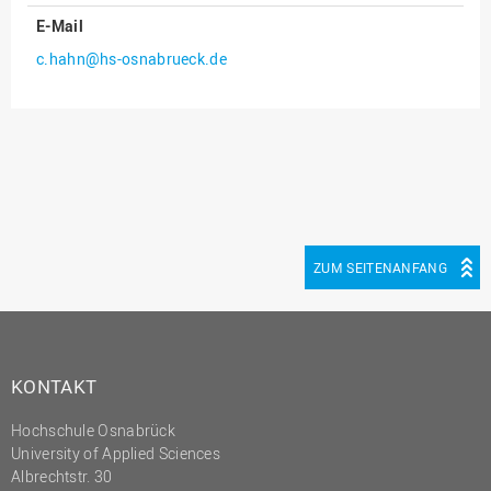
E-Mail
Innenrevision
c.hahn@hs-osnabrueck.de
Institut für Musik
IT Service Center
Kommunikation und
Marketing
LearningCenter
Nachhaltigkeit
ZUM SEITENANFANG
Personal
Personalentwicklung
Personalrat
Präsidialbüro
KONTAKT
Professional School
Hochschule Osnabrück
University of Applied Sciences
Projekte des Präsidiums
Albrechtstr. 30
Projektmanagement Office