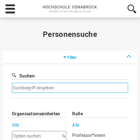
Hochschule
Osnabrück
-
University
of
Personensuche
Applied
Sciences
Filter
Suchen
Suchfilter
entfernen
Organisationseinheiten
Rolle
Alle
Alle
Option
Professor*innen