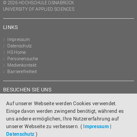
© 2026 HOCHSCHULE OSNABRÜCK
(PMO)
UNIVERSITY OF APPLIED SCIENCES
Prozessmanagement
Recht
LINKS
Science to Business GmbH
Impressum
Datenschutz
Studierendensekretariat
HS Home
Studium und Lehre
Personensuche
Medienkontakt
Transfer- und
Barrierefreiheit
Innovationsmanagement
BESUCHEN SIE UNS
Instagram
Tiktok
LinkedIn
YouTube
Facebook
Auf unserer Webseite werden Cookies verwendet.
Einige davon werden zwingend benötigt, während es
uns andere ermöglichen, Ihre Nutzererfahrung auf
unserer Webseite zu verbessern. (
Impressum
|
Datenschutz
)