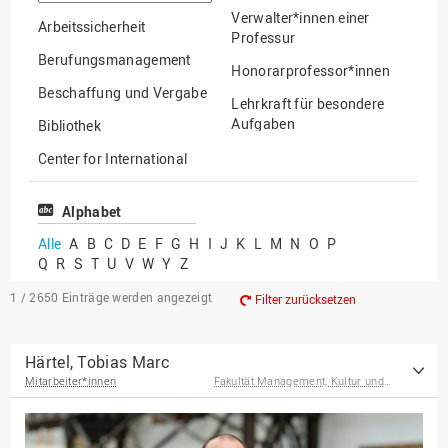
suchen
Verwalter*innen einer
Arbeitssicherheit
Professur
Berufungsmanagement
Honorarprofessor*innen
Beschaffung und Vergabe
Lehrkraft für besondere
Aufgaben
Bibliothek
Mitarbeiter*innen
Center for International
Mobility
Lehrbeauftragte
Center for International
Alphabet
Gastwissenschaftler*innen
Students
Alle
A
B
C
D
E
F
G
H
I
J
K
L
M
N
O
P
Professor*innen im
Q
R
S
T
U
V
W
Y
Z
Chancengerechtigkeit
Ruhestand
eLearning Competence
1 / 2650
Einträge werden angezeigt
Filter zurücksetzen
Center
EU-Büro
Härtel, Tobias Marc
Mitarbeiter*innen
Fakultät Management, Kultur und Technik
Fakultät
Agrarwissenschaften und
Landschaftsarchitektur