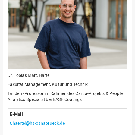
Fakultät
Ingenieurwissenschaften
und Informatik
Fakultät Management,
Kultur und Technik
Fakultät Wirtschafts- und
Sozialwissenschaften
Finanzen
Forschung, Kooperation,
Drittmittel
Dr.
Tobias Marc Härtel
Gebäude und Technik
Fakultät Management, Kultur und Technik
Gesellschaftliches
Tandem-Professor im Rahmen des CarLa-Projekts & People
Engagement
Analytics Specialist bei BASF Coatings
Gleichstellungsbüro
E-Mail
Hochschulleitung
t.haertel@hs-osnabrueck.de
Hochschulplanung/-
strategie