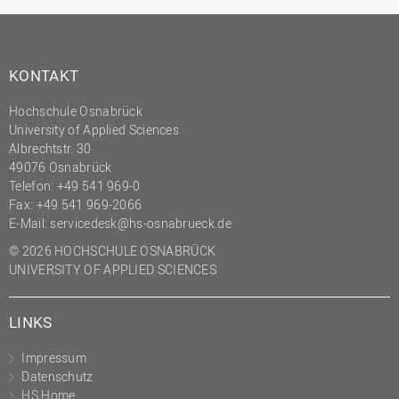
Innenrevision
Institut für Musik
KONTAKT
IT Service Center
Hochschule Osnabrück
Kommunikation und
University of Applied Sciences
Marketing
Albrechtstr. 30
LearningCenter
49076 Osnabrück
Telefon: +49 541 969-0
Nachhaltigkeit
Fax: +49 541 969-2066
Personal
E-Mail:
servicedesk@hs-osnabrueck.de
© 2026 HOCHSCHULE OSNABRÜCK
Personalentwicklung
UNIVERSITY OF APPLIED SCIENCES
Personalrat
Präsidialbüro
LINKS
Professional School
Impressum
Projekte des Präsidiums
Datenschutz
HS Home
Projektmanagement Office