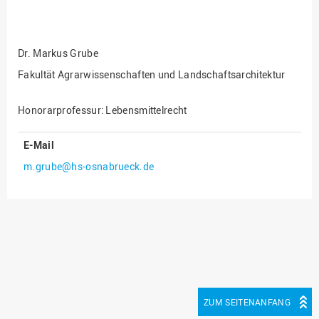
Fakultät
Ingenieurwissenschaften
und Informatik
Dr.
Markus Grube
Fakultät Management,
Kultur und Technik
Fakultät Agrarwissenschaften und Landschaftsarchitektur
Fakultät Wirtschafts- und
Honorarprofessur: Lebensmittelrecht
Sozialwissenschaften
Finanzen
E-Mail
Forschung, Kooperation,
m.grube@hs-osnabrueck.de
Drittmittel
Gebäude und Technik
Gesellschaftliches
Engagement
Gleichstellungsbüro
Hochschulleitung
ZUM SEITENANFANG
Hochschulplanung/-
strategie