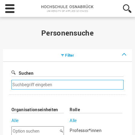
Hochschule
Osnabrück
-
University
of
Personensuche
Applied
Sciences
Filter
Suchen
Suchfilter
entfernen
Organisationseinheiten
Rolle
Alle
Alle
Option
Professor*innen