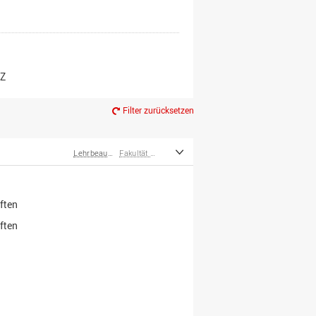
er*innen
m Ruhestand
Z
Filter zurücksetzen
Lehrbeauftragte
Fakultät Wirtschafts- und Sozialwissenschaften
ften
ften