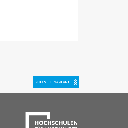
ZUM SEITENANFANG
be
cebook