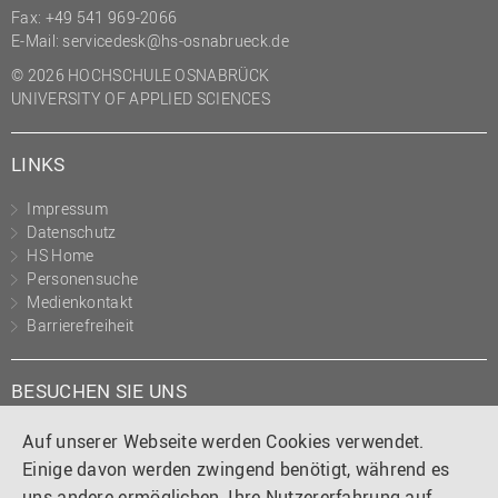
Fax: +49 541 969-2066
(PMO)
E-Mail:
servicedesk@hs-osnabrueck.de
Prozessmanagement
© 2026 HOCHSCHULE OSNABRÜCK
Recht
UNIVERSITY OF APPLIED SCIENCES
Science to Business GmbH
LINKS
Studierendensekretariat
Studium und Lehre
Impressum
Datenschutz
Transfer- und
HS Home
Innovationsmanagement
Personensuche
Medienkontakt
Barrierefreiheit
BESUCHEN SIE UNS
Instagram
Tiktok
LinkedIn
YouTube
Facebook
Auf unserer Webseite werden Cookies verwendet.
Einige davon werden zwingend benötigt, während es
uns andere ermöglichen, Ihre Nutzererfahrung auf