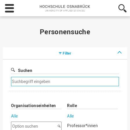
Hochschule
Osnabrück
-
University
of
Personensuche
Applied
Sciences
Filter
Suchen
Suchfilter
entfernen
Organisationseinheiten
Rolle
Alle
Alle
Option
Professor*innen