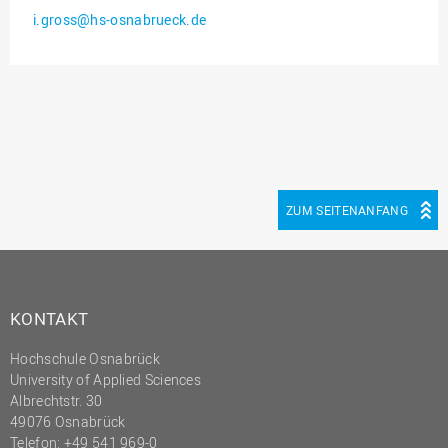
i.gross@hs-osnabrueck.de
Innenrevision
Institut für Musik
IT Service Center
Kommunikation und
Marketing
LearningCenter
ZUM SEITENANFANG
Nachhaltigkeit
Personal
Personalentwicklung
Personalrat
KONTAKT
Präsidialbüro
Hochschule Osnabrück
University of Applied Sciences
Professional School
Albrechtstr. 30
Projekte des Präsidiums
49076 Osnabrück
Telefon: +49 541 969-0
Projektmanagement Office