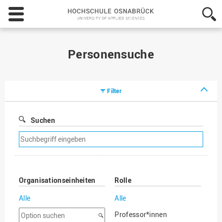
Hochschule
Osnabrück
-
University
of
Personensuche
Applied
Sciences
Filter
Suchen
Suchfilter
entfernen
Organisationseinheiten
Rolle
Alle
Alle
Option
Professor*innen