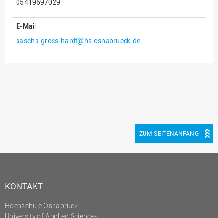
05419697029
Innenrevision
E-Mail
Institut für Musik
sascha.gross-hardt@hs-osnabrueck.de
IT Service Center
Kommunikation und
Marketing
LearningCenter
Nachhaltigkeit
Personal
ZUM SEITENANFANG
Personalentwicklung
Personalrat
Präsidialbüro
KONTAKT
Professional School
Projekte des Präsidiums
Hochschule Osnabrück
University of Applied Sciences
Projektmanagement Office