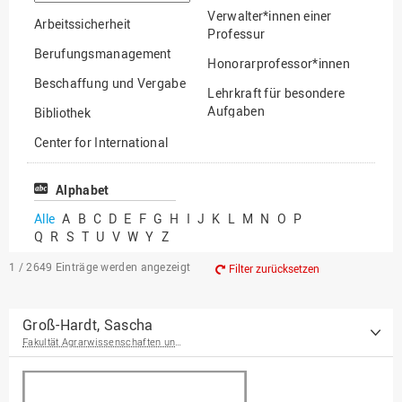
suchen
Verwalter*innen einer
Arbeitssicherheit
Professur
Berufungsmanagement
Honorarprofessor*innen
Beschaffung und Vergabe
Lehrkraft für besondere
Aufgaben
Bibliothek
Mitarbeiter*innen
Center for International
Mobility
Lehrbeauftragte
Center for International
Alphabet
Gastwissenschaftler*innen
Students
Alle
A
B
C
D
E
F
G
H
I
J
K
L
M
N
O
P
Professor*innen im
Q
R
S
T
U
V
W
Y
Z
Chancengerechtigkeit
Ruhestand
eLearning Competence
1 / 2649
Einträge werden angezeigt
Filter zurücksetzen
Center
EU-Büro
Groß-Hardt, Sascha
Fakultät Agrarwissenschaften und Landschaftsarchitektur
Fakultät
Agrarwissenschaften und
Landschaftsarchitektur