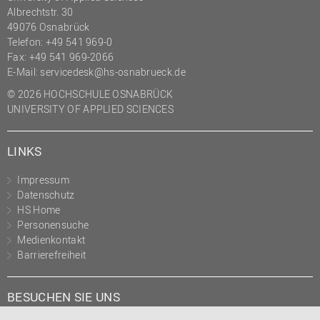
Albrechtstr. 30
(PMO)
49076 Osnabrück
Prozessmanagement
Telefon: +49 541 969-0
Fax: +49 541 969-2066
Recht
E-Mail:
servicedesk@hs-osnabrueck.de
Science to Business GmbH
© 2026 HOCHSCHULE OSNABRÜCK
Studierendensekretariat
UNIVERSITY OF APPLIED SCIENCES
Studium und Lehre
LINKS
Transfer- und
Innovationsmanagement
Impressum
Datenschutz
HS Home
Personensuche
Medienkontakt
Barrierefreiheit
BESUCHEN SIE UNS