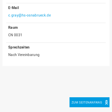
E-Mail
Innenrevision
c.gray@hs-osnabrueck.de
Institut für Musik
IT Service Center
Raum
Kommunikation und
CN 0031
Marketing
LearningCenter
Sprechzeiten
Nachhaltigkeit
Nach Vereinbarung
Personal
Personalentwicklung
Personalrat
Präsidialbüro
Professional School
ZUM SEITENANFANG
Projekte des Präsidiums
Projektmanagement Office