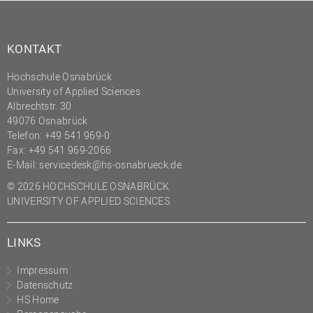
(PMO)
Prozessmanagement
KONTAKT
Recht
Hochschule Osnabrück
Science to Business GmbH
University of Applied Sciences
Studierendensekretariat
Albrechtstr. 30
49076 Osnabrück
Studium und Lehre
Telefon: +49 541 969-0
Fax: +49 541 969-2066
Transfer- und
E-Mail:
servicedesk@hs-osnabrueck.de
Innovationsmanagement
© 2026 HOCHSCHULE OSNABRÜCK
UNIVERSITY OF APPLIED SCIENCES
LINKS
Impressum
Datenschutz
HS Home