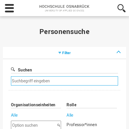
Hochschule
Osnabrück
-
University
of
Personensuche
Applied
Sciences
Filter
Suchen
Suchfilter
entfernen
Organisationseinheiten
Rolle
Alle
Alle
Option
Professor*innen