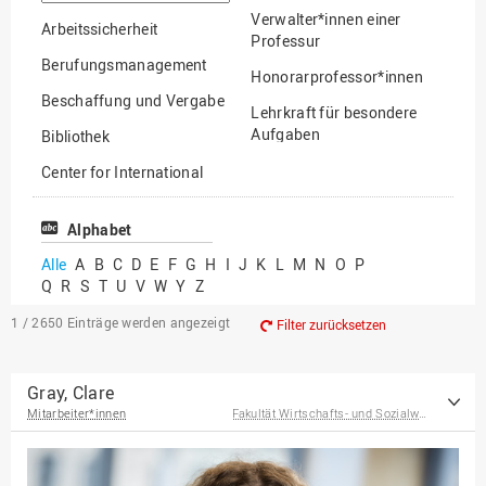
suchen
Verwalter*innen einer
Arbeitssicherheit
Professur
Berufungsmanagement
Honorarprofessor*innen
Beschaffung und Vergabe
Lehrkraft für besondere
Aufgaben
Bibliothek
Mitarbeiter*innen
Center for International
Mobility
Lehrbeauftragte
Center for International
Alphabet
Gastwissenschaftler*innen
Students
Alle
A
B
C
D
E
F
G
H
I
J
K
L
M
N
O
P
Professor*innen im
Q
R
S
T
U
V
W
Y
Z
Chancengerechtigkeit
Ruhestand
eLearning Competence
1 / 2650
Einträge werden angezeigt
Filter zurücksetzen
Center
EU-Büro
Gray, Clare
Mitarbeiter*innen
Fakultät Wirtschafts- und Sozialwissenschaften
Fakultät
Agrarwissenschaften und
Landschaftsarchitektur