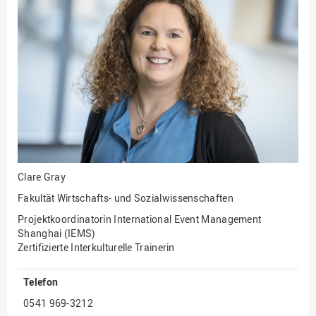
Fakultät
Ingenieurwissenschaften
und Informatik
Fakultät Management,
Kultur und Technik
Fakultät Wirtschafts- und
Sozialwissenschaften
Finanzen
Forschung, Kooperation,
Drittmittel
Clare Gray
Gebäude und Technik
Fakultät Wirtschafts- und Sozialwissenschaften
Gesellschaftliches
Projektkoordinatorin International Event Management
Engagement
Shanghai (IEMS)
Zertifizierte Interkulturelle Trainerin
Gleichstellungsbüro
Hochschulleitung
Telefon
Hochschulplanung/-
0541 969-3212
strategie