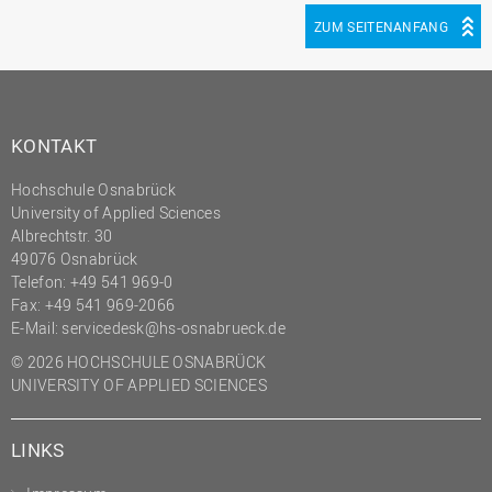
(PMO)
ZUM SEITENANFANG
Prozessmanagement
Recht
Science to Business GmbH
KONTAKT
Studierendensekretariat
Hochschule Osnabrück
Studium und Lehre
University of Applied Sciences
Albrechtstr. 30
Transfer- und
49076 Osnabrück
Innovationsmanagement
Telefon: +49 541 969-0
Fax: +49 541 969-2066
E-Mail:
servicedesk@hs-osnabrueck.de
© 2026 HOCHSCHULE OSNABRÜCK
UNIVERSITY OF APPLIED SCIENCES
LINKS