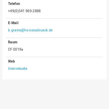
Telefon
Innenrevision
+49(0)541 969-2888
Institut für Musik
E-Mail
IT Service Center
b.grams@hs-osnabrueck.de
Kommunikation und
Marketing
Raum
LearningCenter
CF 0019a
Nachhaltigkeit
Personal
Web
Internetseite
Personalentwicklung
Personalrat
Präsidialbüro
Professional School
Projekte des Präsidiums
Projektmanagement Office