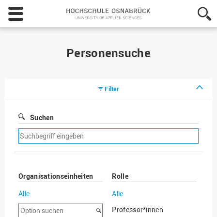
Hochschule
Osnabrück
-
University
of
Personensuche
Applied
Sciences
Filter
Suchen
Suchfilter
entfernen
Organisationseinheiten
Rolle
Alle
Alle
Option
Professor*innen