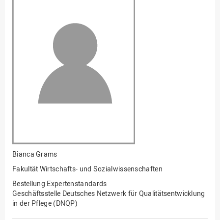
Fakultät
Ingenieurwissenschaften
und Informatik
Fakultät Management,
Kultur und Technik
Fakultät Wirtschafts- und
Sozialwissenschaften
Finanzen
Forschung, Kooperation,
Drittmittel
Gebäude und Technik
Gesellschaftliches
Bianca Grams
Engagement
Fakultät Wirtschafts- und Sozialwissenschaften
Gleichstellungsbüro
Bestellung Expertenstandards
Hochschulleitung
Geschäftsstelle Deutsches Netzwerk für Qualitätsentwicklung
in der Pflege (DNQP)
Hochschulplanung/-
strategie