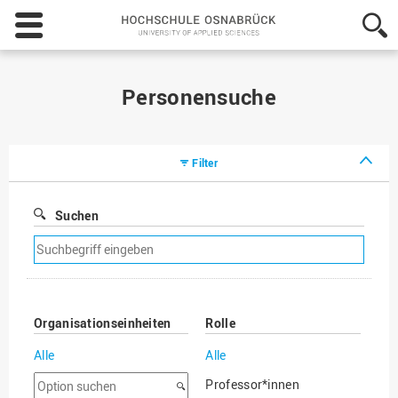
Hochschule
Osnabrück
-
University
of
Personensuche
Applied
Sciences
Filter
Suchen
Suchfilter
entfernen
Organisationseinheiten
Rolle
Alle
Alle
Option
Professor*innen