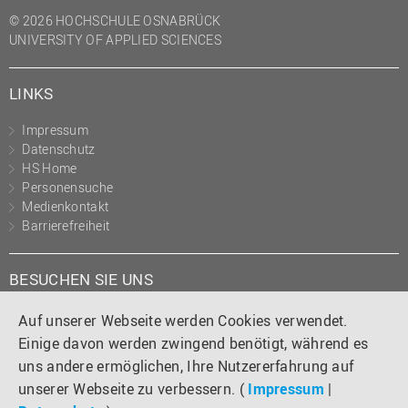
(PMO)
© 2026 HOCHSCHULE OSNABRÜCK
UNIVERSITY OF APPLIED SCIENCES
Prozessmanagement
Recht
LINKS
Science to Business GmbH
Impressum
Studierendensekretariat
Datenschutz
Studium und Lehre
HS Home
Personensuche
Transfer- und
Medienkontakt
Innovationsmanagement
Barrierefreiheit
BESUCHEN SIE UNS
Instagram
Tiktok
LinkedIn
YouTube
Facebook
Auf unserer Webseite werden Cookies verwendet.
Einige davon werden zwingend benötigt, während es
uns andere ermöglichen, Ihre Nutzererfahrung auf
unserer Webseite zu verbessern. (
Impressum
|