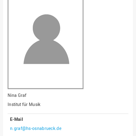
Fakultät
Ingenieurwissenschaften
und Informatik
Fakultät Management,
Kultur und Technik
Fakultät Wirtschafts- und
Sozialwissenschaften
Finanzen
Forschung, Kooperation,
Drittmittel
Gebäude und Technik
Gesellschaftliches
Nina Graf
Engagement
Institut für Musik
Gleichstellungsbüro
E-Mail
Hochschulleitung
n.graf@hs-osnabrueck.de
Hochschulplanung/-
strategie