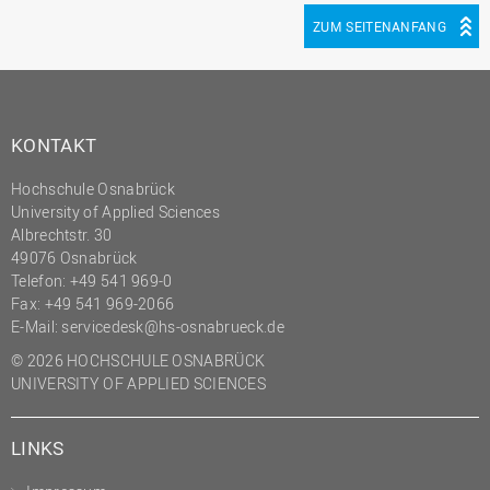
(PMO)
ZUM SEITENANFANG
Prozessmanagement
Recht
Science to Business GmbH
KONTAKT
Studierendensekretariat
Hochschule Osnabrück
Studium und Lehre
University of Applied Sciences
Albrechtstr. 30
Transfer- und
49076 Osnabrück
Innovationsmanagement
Telefon: +49 541 969-0
Fax: +49 541 969-2066
E-Mail:
servicedesk@hs-osnabrueck.de
© 2026 HOCHSCHULE OSNABRÜCK
UNIVERSITY OF APPLIED SCIENCES
LINKS