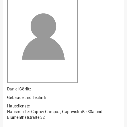
Fakultät
Ingenieurwissenschaften
und Informatik
Fakultät Management,
Kultur und Technik
Fakultät Wirtschafts- und
Sozialwissenschaften
Finanzen
Forschung, Kooperation,
Drittmittel
Gebäude und Technik
Gesellschaftliches
Daniel Görlitz
Engagement
Gebäude und Technik
Gleichstellungsbüro
Hausdienste,
Hochschulleitung
Hausmeister Caprivi-Campus, Caprivistraße 30a und
Blumenthalstraße 32
Hochschulplanung/-
strategie