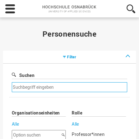
Hochschule
Osnabrück
-
University
of
Personensuche
Applied
Sciences
Filter
Suchen
Suchfilter
entfernen
Organisationseinheiten
Rolle
Alle
Alle
Option
Professor*innen