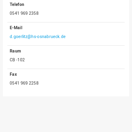
Telefon
Innenrevision
0541 969 2358
Institut für Musik
E-Mail
IT Service Center
d.goerlitz@hs-osnabrueck.de
Kommunikation und
Marketing
Raum
LearningCenter
CB -102
Nachhaltigkeit
Personal
Fax
0541 969 2258
Personalentwicklung
Personalrat
Präsidialbüro
Professional School
Projekte des Präsidiums
Projektmanagement Office