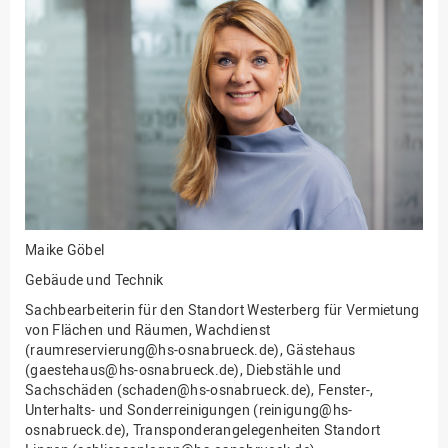
Fakultät
Ingenieurwissenschaften
und Informatik
Fakultät Management,
Kultur und Technik
Fakultät Wirtschafts- und
Sozialwissenschaften
Finanzen
Forschung, Kooperation,
Drittmittel
Maike Göbel
Gebäude und Technik
Gebäude und Technik
Gesellschaftliches
Sachbearbeiterin für den Standort Westerberg für Vermietung
Engagement
von Flächen und Räumen, Wachdienst
(raumreservierung@hs-osnabrueck.de), Gästehaus
Gleichstellungsbüro
(gaestehaus@hs-osnabrueck.de), Diebstähle und
Sachschäden (schaden@hs-osnabrueck.de), Fenster-,
Hochschulleitung
Unterhalts- und Sonderreinigungen (reinigung@hs-
Hochschulplanung/-
osnabrueck.de), Transponderangelegenheiten Standort
strategie