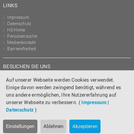
LINKS
Impressum
Datenschutz
HS Home
Personensuche
Medienkontakt
Barrierefreiheit
BESUCHEN SIE UNS
Instagram
Tiktok
LinkedIn
YouTube
Facebook
Auf unserer Webseite werden Cookies verwendet.
Einige davon werden zwingend benötigt, während es
uns andere ermöglichen, Ihre Nutzererfahrung auf
unserer Webseite zu verbessern. (
Impressum
|
Datenschutz
)
Einstellungen
Ablehnen
Akzeptieren