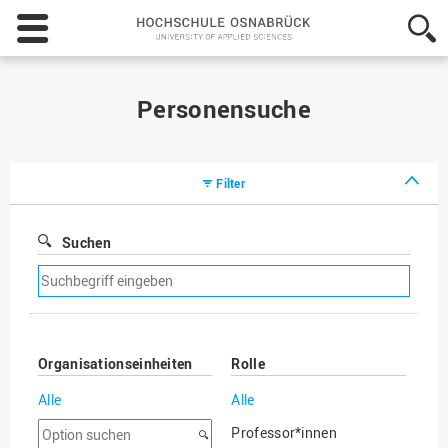
Hochschule
Osnabrück
-
University
of
Personensuche
Applied
Sciences
Filter
Suchen
Suchfilter
entfernen
Organisationseinheiten
Rolle
Alle
Alle
Option
Professor*innen