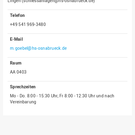
Lingen (schliessanlagen@hs-osnabrueck.de)
Innenrevision
Telefon
Institut für Musik
+49 541 969-3480
IT Service Center
Kommunikation und
E-Mail
Marketing
m.goebel@hs-osnabrueck.de
LearningCenter
Raum
Nachhaltigkeit
AA 0403
Personal
Personalentwicklung
Sprechzeiten
Personalrat
Mo - Do. 8:00 - 15:30 Uhr, Fr 8:00 - 12:30 Uhr und nach
Vereinbarung
Präsidialbüro
Professional School
Projekte des Präsidiums
Projektmanagement Office