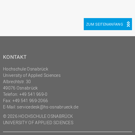
(PMO)
Prozessmanagement
ZUM SEITENANFANG
Recht
Science to Business GmbH
Studierendensekretariat
Studium und Lehre
KONTAKT
Transfer- und
Hochschule Osnabrück
Innovationsmanagement
University of Applied Sciences
Albrechtstr. 30
49076 Osnabrück
Telefon: +49 541 969-0
Fax: +49 541 969-2066
E-Mail:
servicedesk@hs-osnabrueck.de
© 2026 HOCHSCHULE OSNABRÜCK
UNIVERSITY OF APPLIED SCIENCES