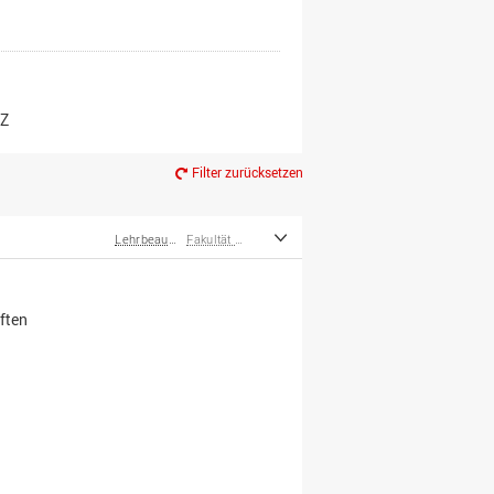
er*innen
m Ruhestand
Z
Filter zurücksetzen
Lehrbeauftragte
Fakultät Wirtschafts- und Sozialwissenschaften
ften