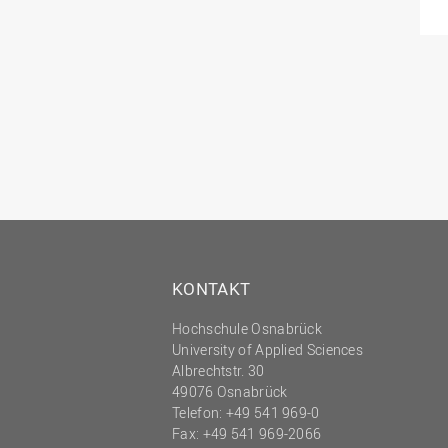
KONTAKT
Hochschule Osnabrück
University of Applied Sciences
Albrechtstr. 30
49076 Osnabrück
Telefon: +49 541 969-0
Fax: +49 541 969-2066