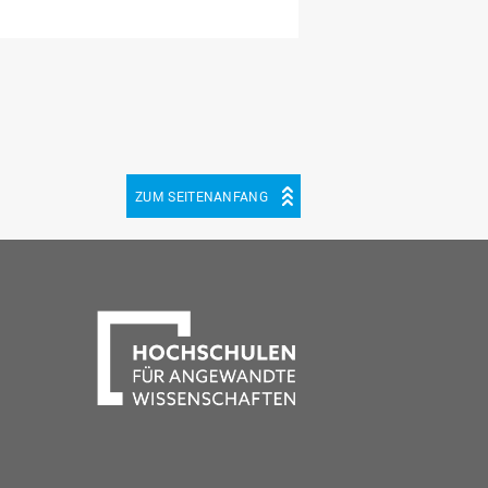
ZUM SEITENANFANG
be
cebook