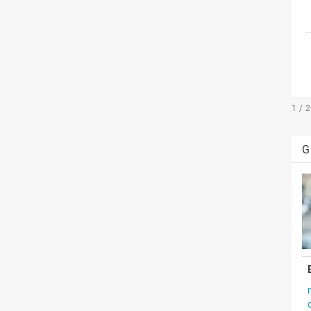
1 / 
G