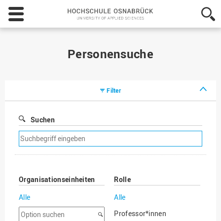
Hochschule
Osnabrück
-
University
of
Personensuche
Applied
Sciences
Filter
Suchen
Suchfilter
entfernen
Organisationseinheiten
Rolle
Alle
Alle
Option
Professor*innen