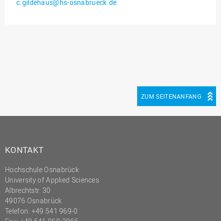
c.gildehaus@hs-osnabrueck.de
Innenrevision
Institut für Musik
IT Service Center
Kommunikation und
Marketing
LearningCenter
ZUM SEITENANFANG
Nachhaltigkeit
Personal
Personalentwicklung
KONTAKT
Personalrat
Hochschule Osnabrück
Präsidialbüro
University of Applied Sciences
Professional School
Albrechtstr. 30
49076 Osnabrück
Projekte des Präsidiums
Telefon: +49 541 969-0
Projektmanagement Office