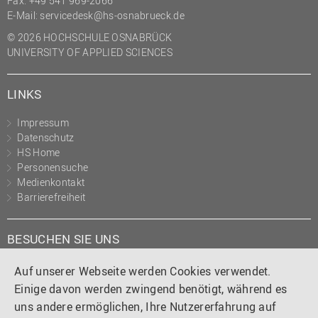
Fax: +49 541 969-2066
(PMO)
E-Mail:
servicedesk@hs-osnabrueck.de
Prozessmanagement
© 2026 HOCHSCHULE OSNABRÜCK
UNIVERSITY OF APPLIED SCIENCES
Recht
Science to Business GmbH
LINKS
Studierendensekretariat
Impressum
Studium und Lehre
Datenschutz
HS Home
Transfer- und
Personensuche
Innovationsmanagement
Medienkontakt
Barrierefreiheit
BESUCHEN SIE UNS
Instagram
Tiktok
LinkedIn
YouTube
Facebook
Auf unserer Webseite werden Cookies verwendet.
Einige davon werden zwingend benötigt, während es
uns andere ermöglichen, Ihre Nutzererfahrung auf