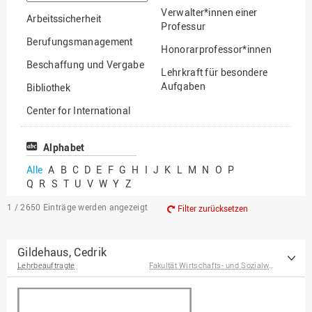
suchen
Verwalter*innen einer
Arbeitssicherheit
Professur
Berufungsmanagement
Honorarprofessor*innen
Beschaffung und Vergabe
Lehrkraft für besondere
Aufgaben
Bibliothek
Mitarbeiter*innen
Center for International
Mobility
Lehrbeauftragte
Center for International
Alphabet
Gastwissenschaftler*innen
Students
Alle
A
B
C
D
E
F
G
H
I
J
K
L
M
N
O
P
Professor*innen im
Q
R
S
T
U
V
W
Y
Z
Chancengerechtigkeit
Ruhestand
eLearning Competence
1 / 2650
Einträge werden angezeigt
Filter zurücksetzen
Center
EU-Büro
Gildehaus, Cedrik
Lehrbeauftragte
Fakultät Wirtschafts- und Sozialwissenschaften
Fakultät
Agrarwissenschaften und
Landschaftsarchitektur