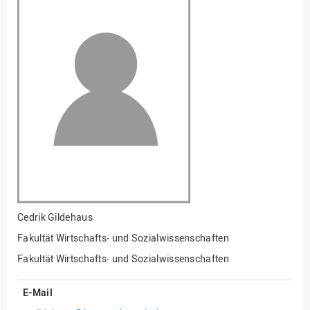
Fakultät
Ingenieurwissenschaften
und Informatik
Fakultät Management,
Kultur und Technik
Fakultät Wirtschafts- und
Sozialwissenschaften
Finanzen
Forschung, Kooperation,
Drittmittel
Gebäude und Technik
Gesellschaftliches
Cedrik Gildehaus
Engagement
Fakultät Wirtschafts- und Sozialwissenschaften
Gleichstellungsbüro
Fakultät Wirtschafts- und Sozialwissenschaften
Hochschulleitung
E-Mail
Hochschulplanung/-
strategie