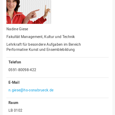
Fakultät
Ingenieurwissenschaften
und Informatik
Fakultät Management,
Kultur und Technik
Nadine Giese
Fakultät Wirtschafts- und
Fakultät Management, Kultur und Technik
Sozialwissenschaften
Lehrkraft für besondere Aufgaben im Bereich
Finanzen
Performative Kunst und Ensemblebildung
Forschung, Kooperation,
Drittmittel
Telefon
0591-80098-422
Gebäude und Technik
Gesellschaftliches
E-Mail
Engagement
n.giese@hs-osnabrueck.de
Gleichstellungsbüro
Hochschulleitung
Raum
Hochschulplanung/-
LB 0102
strategie