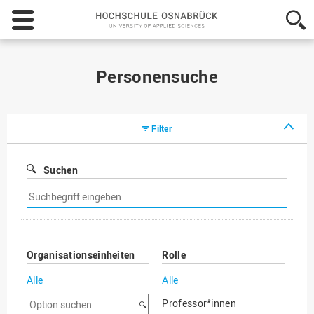
Hochschule
Osnabrück
-
University
of
Personensuche
Applied
Sciences
Filter
Suchen
Suchfilter
entfernen
Organisationseinheiten
Rolle
Alle
Alle
Option
Professor*innen