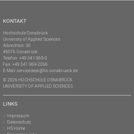
(PMO)
Prozessmanagement
KONTAKT
Recht
Hochschule Osnabrück
Science to Business GmbH
University of Applied Sciences
Studierendensekretariat
Albrechtstr. 30
49076 Osnabrück
Studium und Lehre
Telefon: +49 541 969-0
Fax: +49 541 969-2066
Transfer- und
E-Mail:
servicedesk@hs-osnabrueck.de
Innovationsmanagement
© 2026 HOCHSCHULE OSNABRÜCK
UNIVERSITY OF APPLIED SCIENCES
LINKS
Impressum
Datenschutz
HS Home