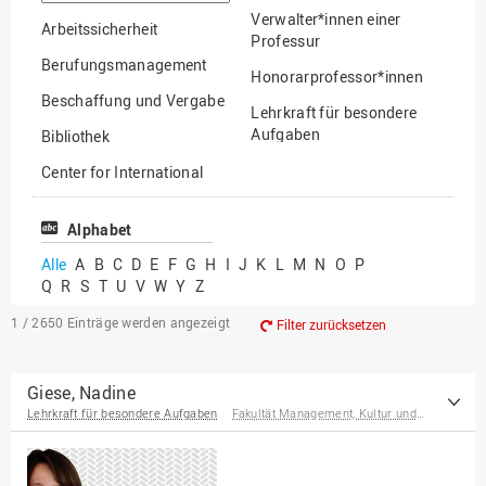
suchen
Verwalter*innen einer
Arbeitssicherheit
Professur
Berufungsmanagement
Honorarprofessor*innen
Beschaffung und Vergabe
Lehrkraft für besondere
Aufgaben
Bibliothek
Mitarbeiter*innen
Center for International
Mobility
Lehrbeauftragte
Center for International
Alphabet
Gastwissenschaftler*innen
Students
Alle
A
B
C
D
E
F
G
H
I
J
K
L
M
N
O
P
Professor*innen im
Q
R
S
T
U
V
W
Y
Z
Chancengerechtigkeit
Ruhestand
eLearning Competence
1 / 2650
Einträge werden angezeigt
Filter zurücksetzen
Center
EU-Büro
Giese, Nadine
Lehrkraft für besondere Aufgaben
Fakultät Management, Kultur und Technik
Fakultät
Agrarwissenschaften und
Landschaftsarchitektur