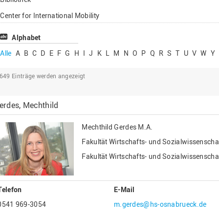
Lehrbeauftragte
Center for International Mobility
Gastwissenschaftl
Center for International Students
Alphabet
Professor*innen i
Chancengerechtigkeit
Alle
A
B
C
D
E
F
G
H
I
J
K
L
M
N
O
P
Q
R
S
T
U
V
W
Y
eLearning Competence Center
2649
Einträge werden angezeigt
EU-Büro
Fakultät Agrarwissenschaften und
erdes, Mechthild
Landschaftsarchitektur
Fakultät Ingenieurwissenschaften und
Mechthild Gerdes
M.A.
Informatik
Fakultät Wirtschafts- und Sozialwissenscha
Fakultät Management, Kultur und Technik
Fakultät Wirtschafts- und Sozialwissenscha
Fakultät Wirtschafts- und Sozialwissenschaften
Finanzen
Telefon
E-Mail
Forschung, Kooperation, Drittmittel
0541 969-3054
m.gerdes@hs-osnabrueck.de
Gebäude und Technik