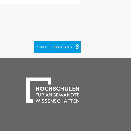
ZUM SEITENANFANG
be
cebook