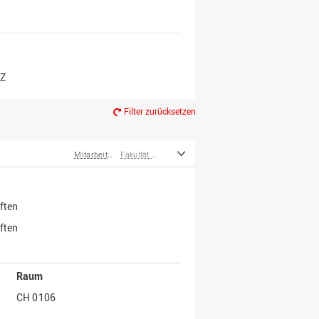
er*innen
m Ruhestand
Z
Filter zurücksetzen
Mitarbeiter*innen
Fakultät Wirtschafts- und Sozialwissenschaften
ften
ften
Raum
CH 0106