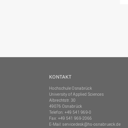
KONTAKT
Hochschule Osnabrück
University of Applied Sciences
Albrechtstr. 30
49076 Osnabrück
Telefon: +49 541 969-0
Fax: +49 541 969-2066
E-Mail:
servicedesk@hs-osnabrueck.de