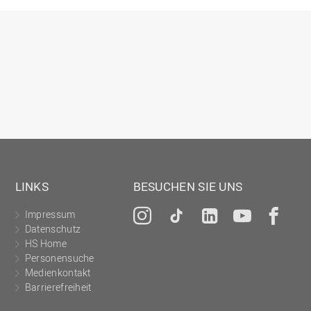
Gesellschaftliches Engagement
Gleichstellungsbüro
Hochschulleitung
Hochschulplanung/-strategie
Innenrevision
Institut für Musik
IT Service Center
Kommunikation und Marketing
LINKS
BESUCHEN SIE UNS
LearningCenter
Impressum
Instagram
Tiktok
LinkedIn
YouTu
Fa
Nachhaltigkeit
Datenschutz
Personal
HS Home
Personensuche
Personalentwicklung
Medienkontakt
Barrierefreiheit
Personalrat