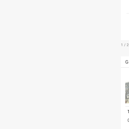
1 / 
G