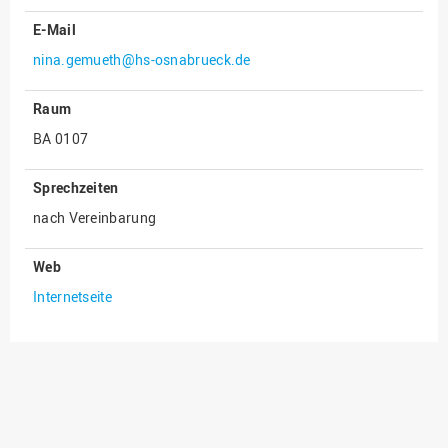
E-Mail
Innenrevision
nina.gemueth@hs-osnabrueck.de
Institut für Musik
IT Service Center
Raum
Kommunikation und
BA 0107
Marketing
LearningCenter
Sprechzeiten
Nachhaltigkeit
nach Vereinbarung
Personal
Web
Personalentwicklung
Internetseite
Personalrat
Präsidialbüro
Professional School
Projekte des Präsidiums
Projektmanagement Office