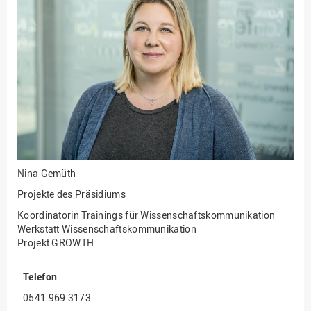
Fakultät
Ingenieurwissenschaften
und Informatik
Fakultät Management,
Kultur und Technik
Fakultät Wirtschafts- und
Sozialwissenschaften
Finanzen
Forschung, Kooperation,
Drittmittel
Nina Gemüth
Gebäude und Technik
Projekte des Präsidiums
Gesellschaftliches
Koordinatorin Trainings für Wissenschaftskommunikation
Engagement
Werkstatt Wissenschaftskommunikation
Projekt GROWTH
Gleichstellungsbüro
Hochschulleitung
Telefon
Hochschulplanung/-
0541 969 3173
strategie