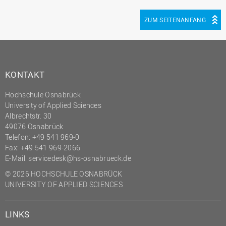
(PMO)
ZUM SEITENANFANG
Prozessmanagement
Recht
Science to Business GmbH
KONTAKT
Studierendensekretariat
Studium und Lehre
Hochschule Osnabrück
University of Applied Sciences
Transfer- und
Albrechtstr. 30
Innovationsmanagement
49076 Osnabrück
Telefon: +49 541 969-0
Fax: +49 541 969-2066
E-Mail:
servicedesk@hs-osnabrueck.de
© 2026 HOCHSCHULE OSNABRÜCK
UNIVERSITY OF APPLIED SCIENCES
LINKS