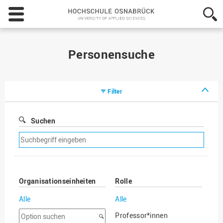
Hochschule
Osnabrück
-
University
of
Personensuche
Applied
Sciences
Filter
Suchen
Suchfilter
entfernen
Organisationseinheiten
Rolle
Alle
Alle
Option
Professor*innen