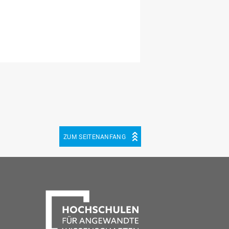
ZUM SEITENANFANG
be
cebook