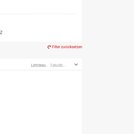
er*innen
m Ruhestand
Z
Filter zurücksetzen
Lehrbeauftragte
Fakultät Management, Kultur und Technik