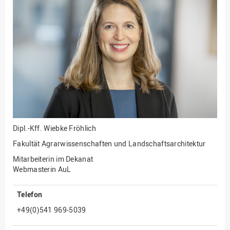
Fakultät
Ingenieurwissenschaften
und Informatik
Fakultät Management,
Kultur und Technik
Fakultät Wirtschafts- und
Sozialwissenschaften
Finanzen
Forschung, Kooperation,
Drittmittel
Dipl.-Kff.
Wiebke Fröhlich
Gebäude und Technik
Fakultät Agrarwissenschaften und Landschaftsarchitektur
Gesellschaftliches
Mitarbeiterin im Dekanat
Engagement
Webmasterin AuL
Gleichstellungsbüro
Telefon
Hochschulleitung
+49(0)541 969-5039
Hochschulplanung/-
strategie