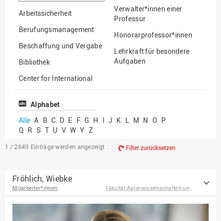
suchen
Verwalter*innen einer
Arbeitssicherheit
Professur
Berufungsmanagement
Honorarprofessor*innen
Beschaffung und Vergabe
Lehrkraft für besondere
Aufgaben
Bibliothek
Mitarbeiter*innen
Center for International
Mobility
Lehrbeauftragte
Center for International
Alphabet
Gastwissenschaftler*innen
Students
Alle
A
B
C
D
E
F
G
H
I
J
K
L
M
N
O
P
Professor*innen im
Q
R
S
T
U
V
W
Y
Z
Chancengerechtigkeit
Ruhestand
eLearning Competence
1 / 2649
Einträge werden angezeigt
Filter zurücksetzen
Center
EU-Büro
Fröhlich, Wiebke
Mitarbeiter*innen
Fakultät Agrarwissenschaften und Landschaftsarchitektur
Fakultät
Agrarwissenschaften und
Landschaftsarchitektur