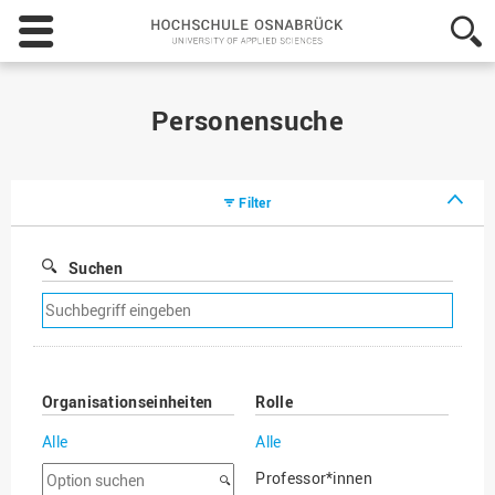
Hochschule
Osnabrück
-
University
of
Personensuche
Applied
Sciences
Filter
Suchen
Suchfilter
entfernen
Organisationseinheiten
Rolle
Alle
Alle
Option
Professor*innen