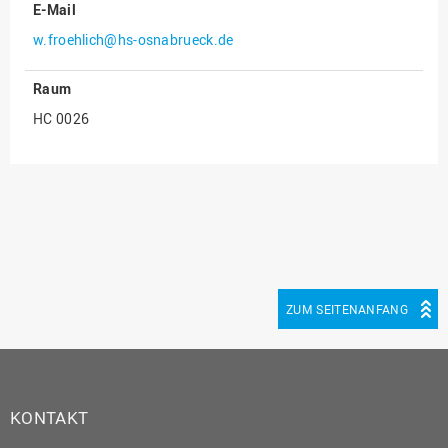
E-Mail
Innenrevision
w.froehlich@hs-osnabrueck.de
Institut für Musik
Raum
IT Service Center
HC 0026
Kommunikation und
Marketing
LearningCenter
Nachhaltigkeit
Personal
Personalentwicklung
ZUM SEITENANFANG
Personalrat
Präsidialbüro
Professional School
Projekte des Präsidiums
KONTAKT
Projektmanagement Office