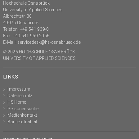
Hochschule Osnabrück
(PMO)
University of Applied Sciences
Prozessmanagement
Albrechtstr. 30
49076 Osnabrück
Recht
Telefon: +49 541 969-0
Fax: +49 541 969-2066
Science to Business GmbH
E-Mail:
servicedesk@hs-osnabrueck.de
Studierendensekretariat
© 2026 HOCHSCHULE OSNABRÜCK
Studium und Lehre
UNIVERSITY OF APPLIED SCIENCES
Transfer- und
Innovationsmanagement
LINKS
Impressum
Datenschutz
HS Home
Personensuche
Medienkontakt
Barrierefreiheit