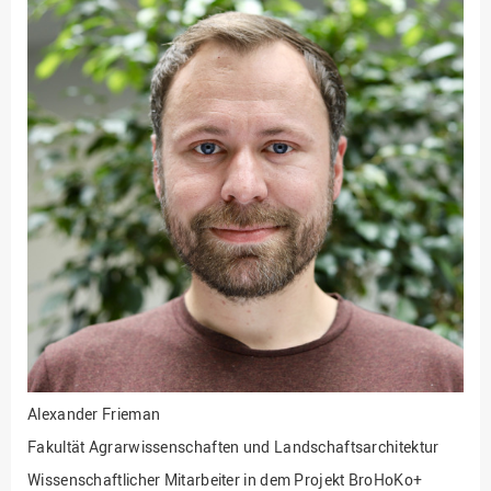
Fakultät
Ingenieurwissenschaften
und Informatik
Fakultät Management,
Kultur und Technik
Fakultät Wirtschafts- und
Sozialwissenschaften
Finanzen
Forschung, Kooperation,
Drittmittel
Gebäude und Technik
Gesellschaftliches
Engagement
Gleichstellungsbüro
Alexander Frieman
Hochschulleitung
Fakultät Agrarwissenschaften und Landschaftsarchitektur
Hochschulplanung/-
Wissenschaftlicher Mitarbeiter in dem Projekt BroHoKo+
strategie