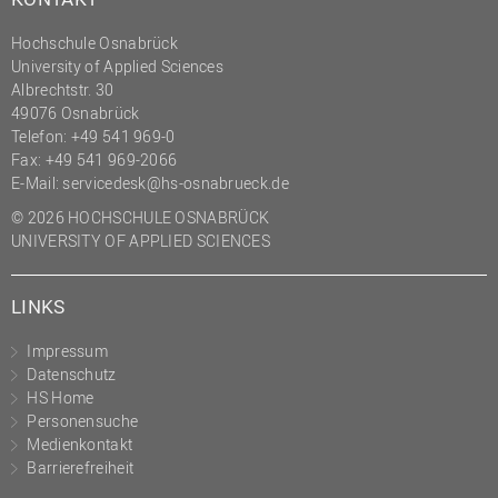
(PMO)
Hochschule Osnabrück
Prozessmanagement
University of Applied Sciences
Albrechtstr. 30
Recht
49076 Osnabrück
Science to Business GmbH
Telefon: +49 541 969-0
Fax: +49 541 969-2066
Studierendensekretariat
E-Mail:
servicedesk@hs-osnabrueck.de
Studium und Lehre
© 2026 HOCHSCHULE OSNABRÜCK
Transfer- und
UNIVERSITY OF APPLIED SCIENCES
Innovationsmanagement
LINKS
Impressum
Datenschutz
HS Home
Personensuche
Medienkontakt
Barrierefreiheit