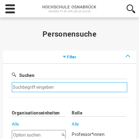
Hochschule
Osnabrück
-
University
of
Personensuche
Applied
Sciences
Filter
Suchen
Suchfilter
entfernen
Organisationseinheiten
Rolle
Alle
Alle
Option
Professor*innen