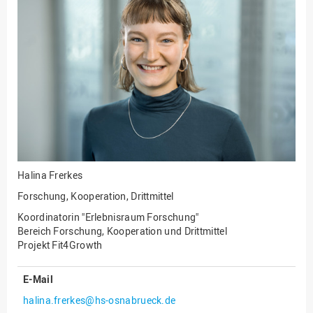
Fakultät
Ingenieurwissenschaften
und Informatik
Fakultät Management,
Kultur und Technik
Fakultät Wirtschafts- und
Sozialwissenschaften
Finanzen
Forschung, Kooperation,
Drittmittel
Halina Frerkes
Gebäude und Technik
Forschung, Kooperation, Drittmittel
Gesellschaftliches
Koordinatorin "Erlebnisraum Forschung"
Engagement
Bereich Forschung, Kooperation und Drittmittel
Projekt Fit4Growth
Gleichstellungsbüro
Hochschulleitung
E-Mail
Hochschulplanung/-
halina.frerkes@hs-osnabrueck.de
strategie