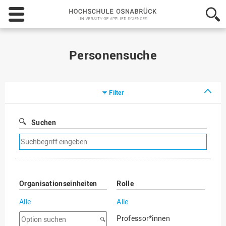
Hochschule
Osnabrück
-
University
of
Personensuche
Applied
Sciences
Filter
Suchen
Suchfilter
entfernen
Organisationseinheiten
Rolle
Alle
Alle
Option
Professor*innen