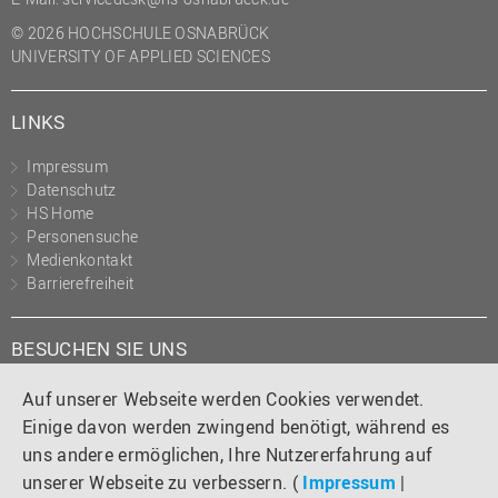
(PMO)
© 2026 HOCHSCHULE OSNABRÜCK
UNIVERSITY OF APPLIED SCIENCES
Prozessmanagement
Recht
LINKS
Science to Business GmbH
Impressum
Studierendensekretariat
Datenschutz
Studium und Lehre
HS Home
Personensuche
Transfer- und
Medienkontakt
Innovationsmanagement
Barrierefreiheit
BESUCHEN SIE UNS
Instagram
Tiktok
LinkedIn
YouTube
Facebook
Auf unserer Webseite werden Cookies verwendet.
Einige davon werden zwingend benötigt, während es
uns andere ermöglichen, Ihre Nutzererfahrung auf
unserer Webseite zu verbessern. (
Impressum
|