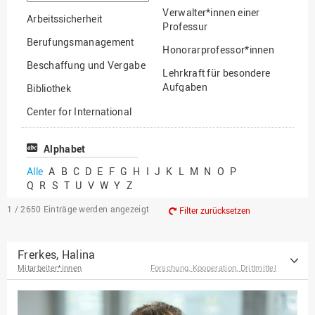
suchen
Verwalter*innen einer
Arbeitssicherheit
Professur
Berufungsmanagement
Honorarprofessor*innen
Beschaffung und Vergabe
Lehrkraft für besondere
Aufgaben
Bibliothek
Mitarbeiter*innen
Center for International
Mobility
Lehrbeauftragte
Center for International
Alphabet
Gastwissenschaftler*innen
Students
Alle
A
B
C
D
E
F
G
H
I
J
K
L
M
N
O
P
Professor*innen im
Q
R
S
T
U
V
W
Y
Z
Chancengerechtigkeit
Ruhestand
eLearning Competence
1 / 2650
Einträge werden angezeigt
Filter zurücksetzen
Center
EU-Büro
Frerkes, Halina
Mitarbeiter*innen
Forschung, Kooperation, Drittmittel
Fakultät
Agrarwissenschaften und
Landschaftsarchitektur