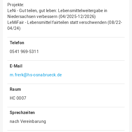
Projekte:
Innenrevision
LeNi - Gut teilen, gut leben: Lebensmittelweitergabe in
Niedersachsen verbessern (04/2025-12/2026)
Institut für Musik
LeMiFair - Lebensmittel fairteilen statt verschwenden (08/22-
04/24)
IT Service Center
Kommunikation und
Telefon
Marketing
0541 969-5311
LearningCenter
Nachhaltigkeit
E-Mail
Personal
m.frerk@hs-osnabrueck.de
Personalentwicklung
Raum
Personalrat
HC 0007
Präsidialbüro
Professional School
Sprechzeiten
nach Vereinbarung
Projekte des Präsidiums
Projektmanagement Office