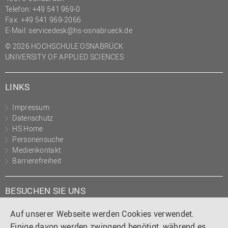
Telefon: +49 541 969-0
Fax: +49 541 969-2066
E-Mail:
servicedesk@hs-osnabrueck.de
© 2026 HOCHSCHULE OSNABRÜCK
UNIVERSITY OF APPLIED SCIENCES
LINKS
Impressum
Datenschutz
HS Home
Personensuche
Medienkontakt
Barrierefreiheit
BESUCHEN SIE UNS
Instagram
Tiktok
LinkedIn
YouTube
Facebook
Auf unserer Webseite werden Cookies verwendet.
Einige davon werden zwingend benötigt, während es