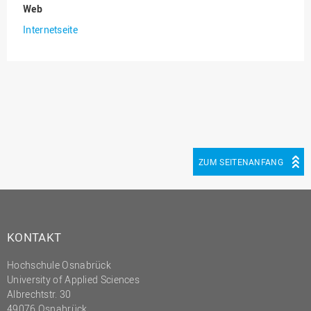
Web
(PMO)
Internetseite
Prozessmanagement
Recht
Science to Business GmbH
Studierendensekretariat
Studium und Lehre
Transfer- und
ZUM SEITENANFANG
Innovationsmanagement
KONTAKT
Hochschule Osnabrück
University of Applied Sciences
Albrechtstr. 30
49076 Osnabrück