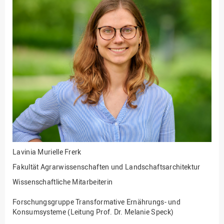
Fakultät
Ingenieurwissenschaften
und Informatik
Fakultät Management,
Kultur und Technik
Fakultät Wirtschafts- und
Sozialwissenschaften
Finanzen
Forschung, Kooperation,
Drittmittel
Gebäude und Technik
Lavinia Murielle Frerk
Gesellschaftliches
Engagement
Fakultät Agrarwissenschaften und Landschaftsarchitektur
Gleichstellungsbüro
Wissenschaftliche Mitarbeiterin
Hochschulleitung
Forschungsgruppe Transformative Ernährungs- und
Konsumsysteme (Leitung Prof. Dr. Melanie Speck)
Hochschulplanung/-
strategie