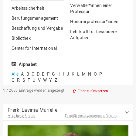
suchen
Verwalter*innen einer
Arbeitssicherheit
Professur
Berufungsmanagement
Honorarprofessor*innen
Beschaffung und Vergabe
Lehrkraft für besondere
Aufgaben
Bibliothek
Mitarbeiter*innen
Center for International
Mobility
Lehrbeauftragte
Center for International
Alphabet
Gastwissenschaftler*innen
Students
Alle
A
B
C
D
E
F
G
H
I
J
K
L
M
N
O
P
Professor*innen im
Q
R
S
T
U
V
W
Y
Z
Chancengerechtigkeit
Ruhestand
eLearning Competence
1 / 2650
Einträge werden angezeigt
Filter zurücksetzen
Center
EU-Büro
Frerk, Lavinia Murielle
Mitarbeiter*innen
Fakultät Agrarwissenschaften und Landschaftsarchitektur
Fakultät
Agrarwissenschaften und
Landschaftsarchitektur