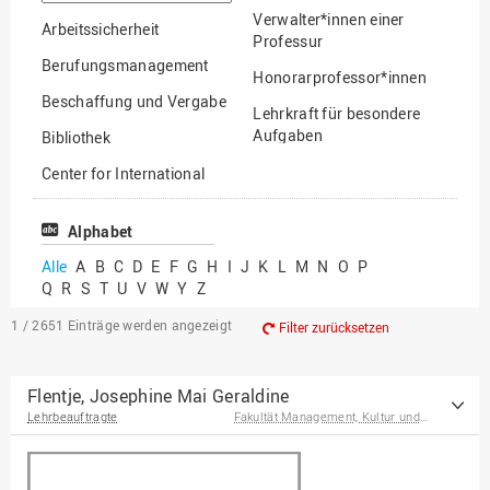
suchen
Verwalter*innen einer
Arbeitssicherheit
Professur
Berufungsmanagement
Honorarprofessor*innen
Beschaffung und Vergabe
Lehrkraft für besondere
Aufgaben
Bibliothek
Mitarbeiter*innen
Center for International
Mobility
Lehrbeauftragte
Center for International
Alphabet
Gastwissenschaftler*innen
Students
Alle
A
B
C
D
E
F
G
H
I
J
K
L
M
N
O
P
Professor*innen im
Q
R
S
T
U
V
W
Y
Z
Chancengerechtigkeit
Ruhestand
eLearning Competence
1 / 2651
Einträge werden angezeigt
Filter zurücksetzen
Center
EU-Büro
Flentje, Josephine Mai Geraldine
Lehrbeauftragte
Fakultät Management, Kultur und Technik
Fakultät
Agrarwissenschaften und
Landschaftsarchitektur