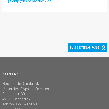
j.flentje@hs-osnabrueck.de
Innenrevision
Institut für Musik
IT Service Center
Kommunikation und
Marketing
LearningCenter
ZUM SEITENANFANG
Nachhaltigkeit
Personal
Personalentwicklung
KONTAKT
Personalrat
Hochschule Osnabrück
Präsidialbüro
University of Applied Sciences
Professional School
Albrechtstr. 30
49076 Osnabrück
Projekte des Präsidiums
Telefon: +49 541 969-0
Projektmanagement Office