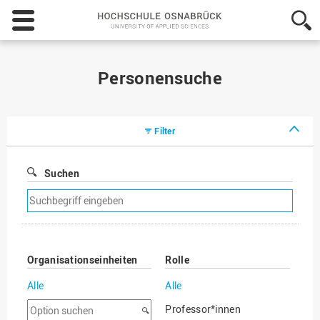
Hochschule
Osnabrück
-
University
of
Personensuche
Applied
Sciences
Filter
Suchen
Suchfilter
entfernen
Organisationseinheiten
Rolle
Alle
Alle
Option
Professor*innen