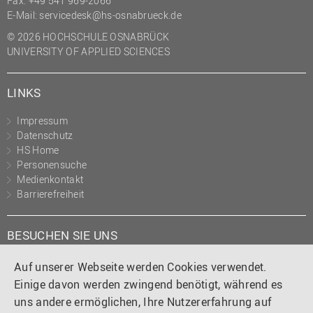
Fax: +49 541 969-2066
(PMO)
E-Mail:
servicedesk@hs-osnabrueck.de
Prozessmanagement
© 2026 HOCHSCHULE OSNABRÜCK
UNIVERSITY OF APPLIED SCIENCES
Recht
Science to Business GmbH
LINKS
Studierendensekretariat
Impressum
Studium und Lehre
Datenschutz
HS Home
Transfer- und
Personensuche
Innovationsmanagement
Medienkontakt
Barrierefreiheit
BESUCHEN SIE UNS
Instagram
Tiktok
LinkedIn
YouTube
Facebook
Auf unserer Webseite werden Cookies verwendet.
Einige davon werden zwingend benötigt, während es
uns andere ermöglichen, Ihre Nutzererfahrung auf