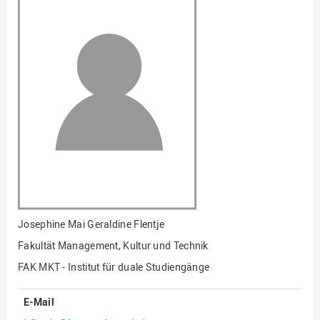
Fakultät
Ingenieurwissenschaften
und Informatik
Fakultät Management,
Kultur und Technik
Fakultät Wirtschafts- und
Sozialwissenschaften
Finanzen
Forschung, Kooperation,
Drittmittel
Gebäude und Technik
Gesellschaftliches
Josephine Mai Geraldine Flentje
Engagement
Fakultät Management, Kultur und Technik
Gleichstellungsbüro
FAK MKT - Institut für duale Studiengänge
Hochschulleitung
E-Mail
Hochschulplanung/-
strategie