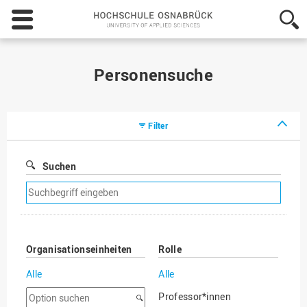
Hochschule
Osnabrück
-
University
of
Personensuche
Applied
Sciences
Filter
Suchen
Suchfilter
entfernen
Organisationseinheiten
Rolle
Alle
Alle
Option
Professor*innen