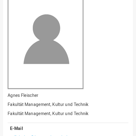
Fakultät
Ingenieurwissenschaften
und Informatik
Fakultät Management,
Kultur und Technik
Fakultät Wirtschafts- und
Sozialwissenschaften
Finanzen
Forschung, Kooperation,
Drittmittel
Gebäude und Technik
Gesellschaftliches
Agnes Fleischer
Engagement
Fakultät Management, Kultur und Technik
Gleichstellungsbüro
Fakultät Management, Kultur und Technik
Hochschulleitung
E-Mail
Hochschulplanung/-
strategie