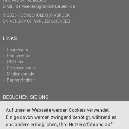
Fax: +49 541 969-2066
(PMO)
E-Mail:
servicedesk@hs-osnabrueck.de
Prozessmanagement
© 2026 HOCHSCHULE OSNABRÜCK
UNIVERSITY OF APPLIED SCIENCES
Recht
Science to Business GmbH
LINKS
Studierendensekretariat
Impressum
Studium und Lehre
Datenschutz
HS Home
Transfer- und
Personensuche
Innovationsmanagement
Medienkontakt
Barrierefreiheit
BESUCHEN SIE UNS
Instagram
Tiktok
LinkedIn
YouTube
Facebook
Auf unserer Webseite werden Cookies verwendet.
Einige davon werden zwingend benötigt, während es
uns andere ermöglichen, Ihre Nutzererfahrung auf