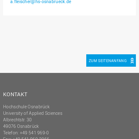
a.fleischer@hs-osnabrueck.de
Innenrevision
Institut für Musik
IT Service Center
Kommunikation und
Marketing
LearningCenter
ZUM SEITENANFANG
Nachhaltigkeit
Personal
Personalentwicklung
KONTAKT
Personalrat
Hochschule Osnabrück
Präsidialbüro
University of Applied Sciences
Professional School
Albrechtstr. 30
49076 Osnabrück
Projekte des Präsidiums
Telefon: +49 541 969-0
Projektmanagement Office