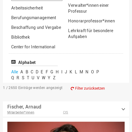
suchen
Verwalter*innen einer
Arbeitssicherheit
Professur
Berufungsmanagement
Honorarprofessor*innen
Beschaffung und Vergabe
Lehrkraft für besondere
Aufgaben
Bibliothek
Mitarbeiter*innen
Center for International
Mobility
Lehrbeauftragte
Center for International
Alphabet
Gastwissenschaftler*innen
Students
Alle
A
B
C
D
E
F
G
H
I
J
K
L
M
N
O
P
Professor*innen im
Q
R
S
T
U
V
W
Y
Z
Chancengerechtigkeit
Ruhestand
eLearning Competence
1 / 2650
Einträge werden angezeigt
Filter zurücksetzen
Center
EU-Büro
Fischer, Arnaud
Mitarbeiter*innen
CIS
Fakultät
Agrarwissenschaften und
Landschaftsarchitektur