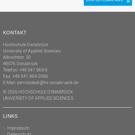
(PMO)
Prozessmanagement
Recht
KONTAKT
Science to Business GmbH
Hochschule Osnabrück
Studierendensekretariat
University of Applied Sciences
Studium und Lehre
Albrechtstr. 30
49076 Osnabrück
Transfer- und
Telefon: +49 541 969-0
Innovationsmanagement
Fax: +49 541 969-2066
E-Mail:
servicedesk@hs-osnabrueck.de
© 2026 HOCHSCHULE OSNABRÜCK
UNIVERSITY OF APPLIED SCIENCES
LINKS
Impressum
Datenschutz