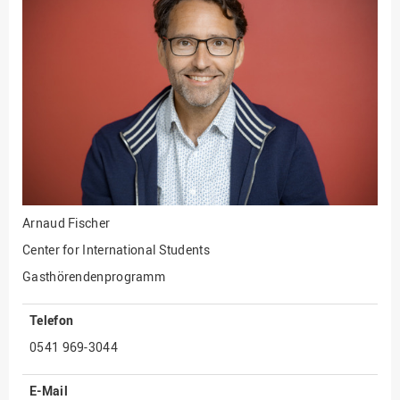
Fakultät
Ingenieurwissenschaften
und Informatik
Fakultät Management,
Kultur und Technik
Fakultät Wirtschafts- und
Sozialwissenschaften
Finanzen
Forschung, Kooperation,
Drittmittel
Arnaud Fischer
Gebäude und Technik
Center for International Students
Gesellschaftliches
Gasthörendenprogramm
Engagement
Telefon
Gleichstellungsbüro
0541 969-3044
Hochschulleitung
Hochschulplanung/-
E-Mail
strategie