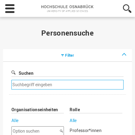
Hochschule
Osnabrück
-
University
of
Personensuche
Applied
Sciences
Filter
Suchen
Suchfilter
entfernen
Organisationseinheiten
Rolle
Alle
Alle
Option
Professor*innen