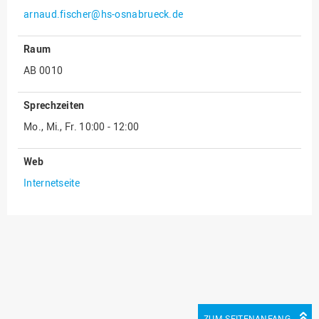
arnaud.fischer@hs-osnabrueck.de
Innenrevision
Institut für Musik
Raum
IT Service Center
AB 0010
Kommunikation und
Sprechzeiten
Marketing
Mo., Mi., Fr. 10:00 - 12:00
LearningCenter
Nachhaltigkeit
Web
Personal
Internetseite
Personalentwicklung
Personalrat
Präsidialbüro
Professional School
Projekte des Präsidiums
Projektmanagement Office
ZUM SEITENANFANG