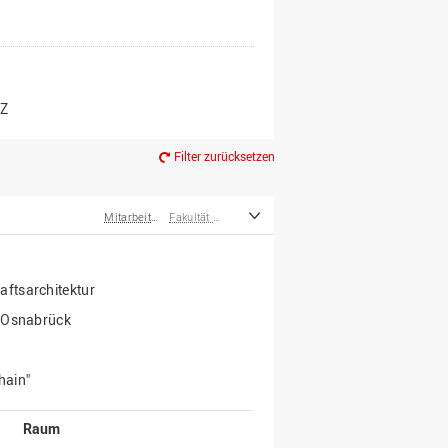
er*innen
m Ruhestand
Z
Filter zurücksetzen
Mitarbeiter*innen
Fakultät Agrarwissenschaften und Landschaftsarchitektur
ftsarchitektur
r.Osnabrück
hain"
Raum