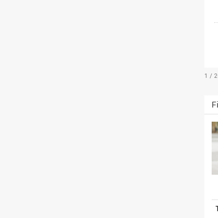
1 / 
F