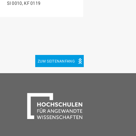
SI 0010, KF 0119
ZUM SEITENANFANG
be
cebook