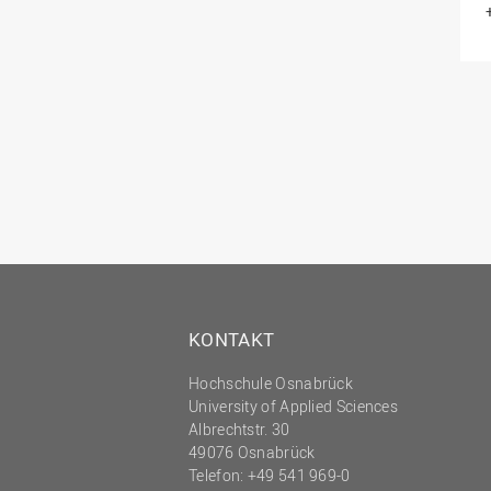
KONTAKT
Hochschule Osnabrück
University of Applied Sciences
Albrechtstr. 30
49076 Osnabrück
Telefon: +49 541 969-0