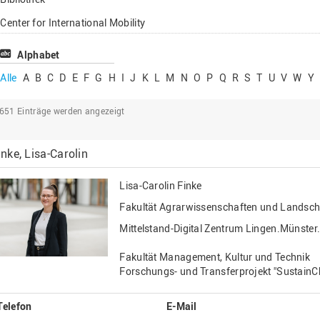
Lehrbeauftragte
Center for International Mobility
Gastwissenschaftl
Center for International Students
Alphabet
Professor*innen i
Chancengerechtigkeit
Alle
A
B
C
D
E
F
G
H
I
J
K
L
M
N
O
P
Q
R
S
T
U
V
W
Y
eLearning Competence Center
2651
Einträge werden angezeigt
EU-Büro
Fakultät Agrarwissenschaften und
inke, Lisa-Carolin
Landschaftsarchitektur
Fakultät Ingenieurwissenschaften und
Lisa-Carolin Finke
Informatik
Fakultät Agrarwissenschaften und Landscha
Fakultät Management, Kultur und Technik
Mittelstand-Digital Zentrum Lingen.Münste
Fakultät Wirtschafts- und Sozialwissenschaften
Fakultät Management, Kultur und Technik
Finanzen
Forschungs- und Transferprojekt "SustainC
Forschung, Kooperation, Drittmittel
Telefon
E-Mail
Gebäude und Technik