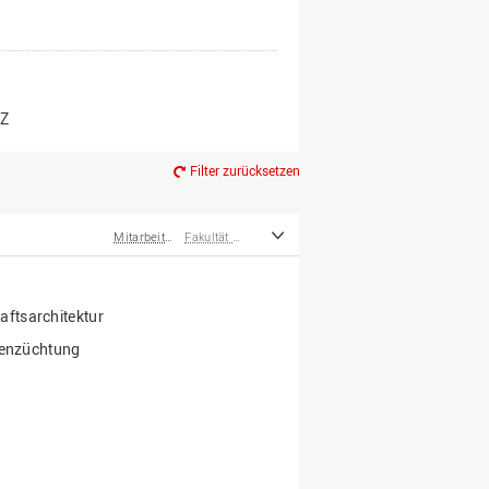
er*innen
m Ruhestand
Z
Filter zurücksetzen
Mitarbeiter*innen
Fakultät Agrarwissenschaften und Landschaftsarchitektur
ftsarchitektur
nzenzüchtung