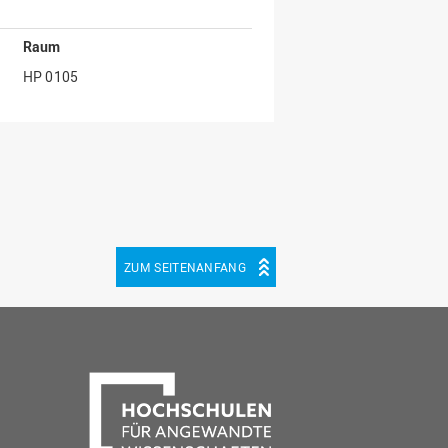
Raum
HP 0105
ZUM SEITENANFANG
be
cebook