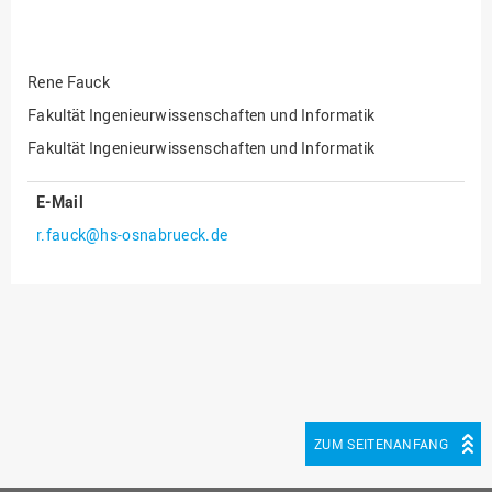
Fakultät
Ingenieurwissenschaften
und Informatik
Rene Fauck
Fakultät Management,
Kultur und Technik
Fakultät Ingenieurwissenschaften und Informatik
Fakultät Ingenieurwissenschaften und Informatik
Fakultät Wirtschafts- und
Sozialwissenschaften
E-Mail
Finanzen
r.fauck@hs-osnabrueck.de
Forschung, Kooperation,
Drittmittel
Gebäude und Technik
Gesellschaftliches
Engagement
Gleichstellungsbüro
Hochschulleitung
ZUM SEITENANFANG
Hochschulplanung/-
strategie