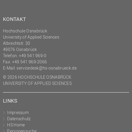
Innenrevision
KONTAKT
Institut für Musik
IT Service Center
Hochschule Osnabrück
University of Applied Sciences
Kommunikation und
Albrechtstr. 30
Marketing
49076 Osnabrück
LearningCenter
Telefon: +49 541 969-0
Fax: +49 541 969-2066
Nachhaltigkeit
E-Mail:
servicedesk@hs-osnabrueck.de
Personal
© 2026 HOCHSCHULE OSNABRÜCK
Personalentwicklung
UNIVERSITY OF APPLIED SCIENCES
Personalrat
LINKS
Präsidialbüro
Professional School
Impressum
Datenschutz
Projekte des Präsidiums
HS Home
Personensuche
Projektmanagement Office