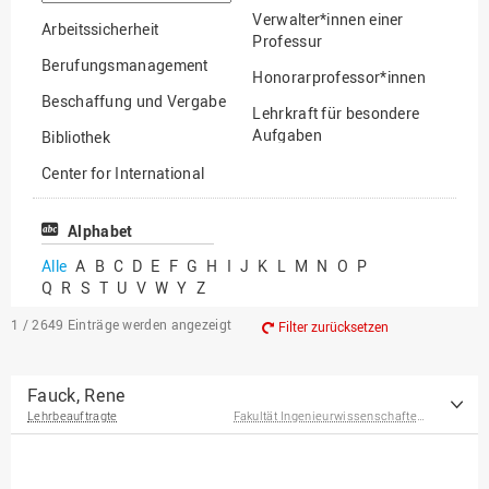
suchen
Verwalter*innen einer
Arbeitssicherheit
Professur
Berufungsmanagement
Honorarprofessor*innen
Beschaffung und Vergabe
Lehrkraft für besondere
Aufgaben
Bibliothek
Mitarbeiter*innen
Center for International
Mobility
Lehrbeauftragte
Center for International
Alphabet
Gastwissenschaftler*innen
Students
Alle
A
B
C
D
E
F
G
H
I
J
K
L
M
N
O
P
Professor*innen im
Q
R
S
T
U
V
W
Y
Z
Chancengerechtigkeit
Ruhestand
eLearning Competence
1 / 2649
Einträge werden angezeigt
Filter zurücksetzen
Center
EU-Büro
Fauck, Rene
Lehrbeauftragte
Fakultät Ingenieurwissenschaften und Informatik
Fakultät
Agrarwissenschaften und
Landschaftsarchitektur