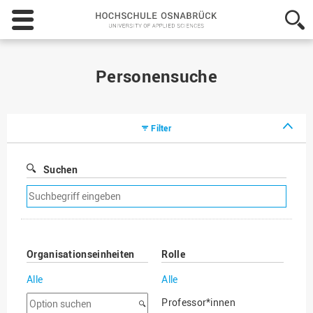
Hochschule
Osnabrück
-
University
of
Personensuche
Applied
Sciences
Filter
Suchen
Suchfilter
entfernen
Organisationseinheiten
Rolle
Alle
Alle
Option
Professor*innen