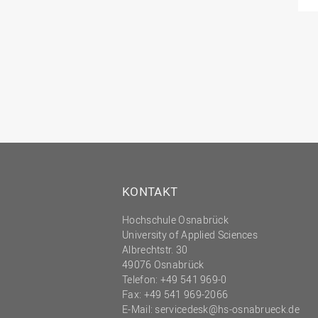
KONTAKT
Hochschule Osnabrück
University of Applied Sciences
Albrechtstr. 30
49076 Osnabrück
Telefon: +49 541 969-0
Fax: +49 541 969-2066
E-Mail:
servicedesk@hs-osnabrueck.de