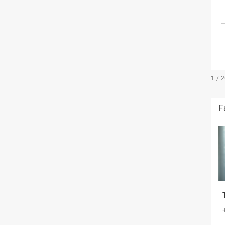
1 / 
F