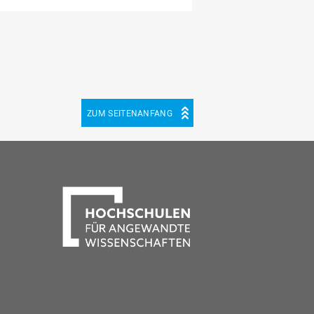
ZUM SEITENANFANG
be
cebook