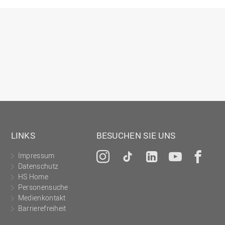
Gesellschaftliches Engagement
Gleichstellungsbüro
Hochschulleitung
Hochschulplanung/-strategie
Innenrevision
Institut für Musik
IT Service Center
Kommunikation und Marketing
LINKS
BESUCHEN SIE UNS
LearningCenter
Impressum
Instagram
Tiktok
LinkedIn
YouTu
Fa
Nachhaltigkeit
Datenschutz
Personal
HS Home
Personensuche
Personalentwicklung
Medienkontakt
Barrierefreiheit
Personalrat