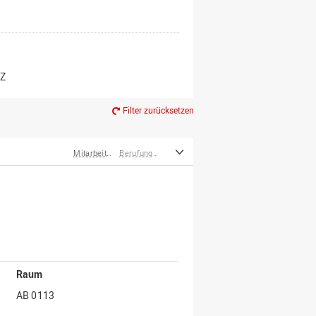
er*innen
m Ruhestand
Z
Filter zurücksetzen
Mitarbeiter*innen
Berufungsmanagement
Raum
AB 0113